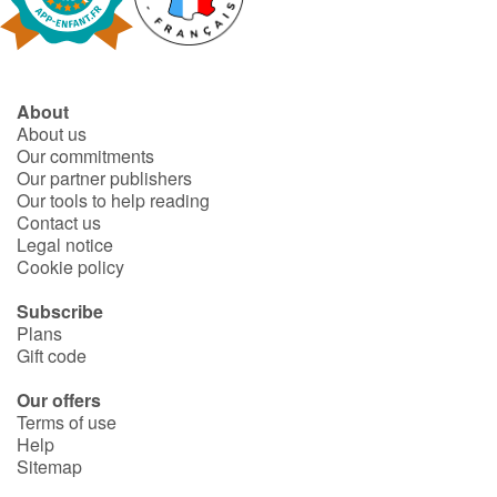
Fable, myth, literature and poetry
Princesses and princes, kings, queens and dragons
About
Ogres, monsters and witches
About us
Our commitments
Heroines and Heroes
Our partner publishers
Our tools to help reading
Contact us
Ecology, nature, seasons
Legal notice
Cookie policy
The animals
Subscribe
Plans
Travel, epic, investigation, adventure
Gift code
Around the world
Our offers
Terms of use
Help
Learning
Sitemap