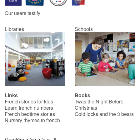
Our users testify
Catalogue anglais
Libraries
Schools
Contraste +
Help
Home
Family
Links
Books
French stories for kids
Twas the Night Before
Schools
Learn french numbers
Christmas
French bedtime stories
Goldilocks and the 3 bears
Libraries
Nursery rhymes in french
Videos & Tutorials
Dernière mise à jour : 8