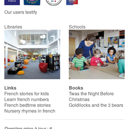
Our users testify
Catalogue anglais
Libraries
Schools
Contraste +
Help
Home
Family
Links
Books
French stories for kids
Twas the Night Before
Schools
Learn french numbers
Christmas
French bedtime stories
Goldilocks and the 3 bears
Libraries
Nursery rhymes in french
Videos & Tutorials
Dernière mise à jour : 8