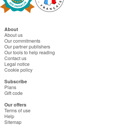
Fable, myth, literature and poetry
Princesses and princes, kings, queens and dragons
About
Ogres, monsters and witches
About us
Our commitments
Heroines and Heroes
Our partner publishers
Our tools to help reading
Contact us
Ecology, nature, seasons
Legal notice
Cookie policy
The animals
Subscribe
Plans
Travel, epic, investigation, adventure
Gift code
Around the world
Our offers
Terms of use
Help
Learning
Sitemap