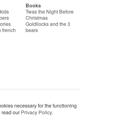
Books
 kids
Twas the Night Before
bers
Christmas
ories
Goldilocks and the 3
 french
bears
okies necessary for the functioning
n read our
Privacy Policy
.