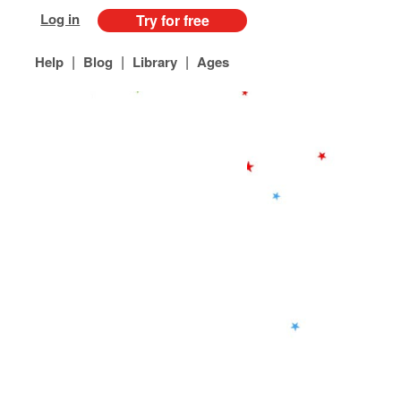
Log in
Try for free
|
|
|
Help
Blog
Library
Ages