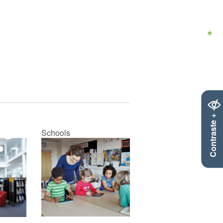
Contraste +
Schools