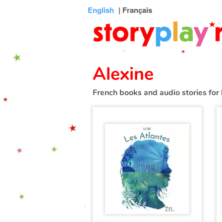
Connexion
Menu
Contenu
Recherche
Bibliothèque
Bas
English
| Français
de
page
Alexine
French books and audio stories for 