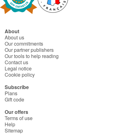
Fable, myth, literature and poetry
Princesses and princes, kings, queens and dragons
About
Ogres, monsters and witches
About us
Our commitments
Heroines and Heroes
Our partner publishers
Our tools to help reading
Contact us
Ecology, nature, seasons
Legal notice
Cookie policy
The animals
Subscribe
Plans
Travel, epic, investigation, adventure
Gift code
Around the world
Our offers
Terms of use
Help
Learning
Sitemap