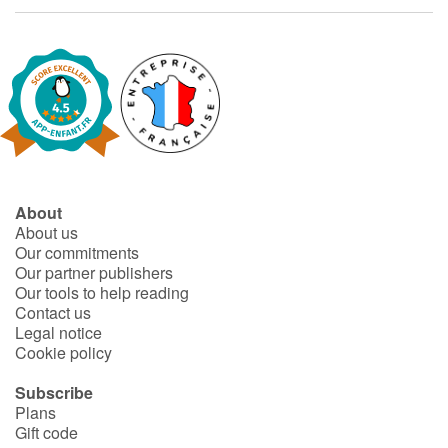
Arts, space, activities
Documentaries
With the family
Daily life and hobbies
At school
About
About us
Festivals and events
Our commitments
Our partner publishers
Our tools to help reading
Love and friendship
Contact us
Legal notice
Social issues
Cookie policy
Subscribe
Emotions and feelings
Plans
Gift code
Formats and illustrations