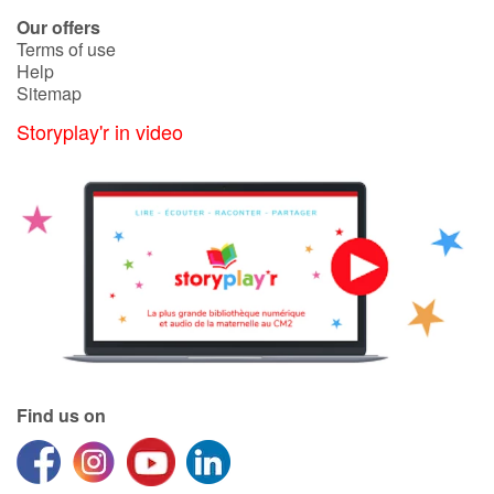
Our offers
Terms of use
Catalogue anglais
Help
Sitemap
Storyplay'r in video
Contraste +
Help
Home
Family
Schools
Find us on
Libraries
Videos & Tutorials