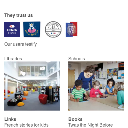
They trust us
Blog
Learn french with Storyplay'r
Our users testify
French book lists for children
Reading for children
Libraries
Schools
Activities and workshops
Dyslexia and reading disorders
Links
Books
French stories for kids
Twas the Night Before