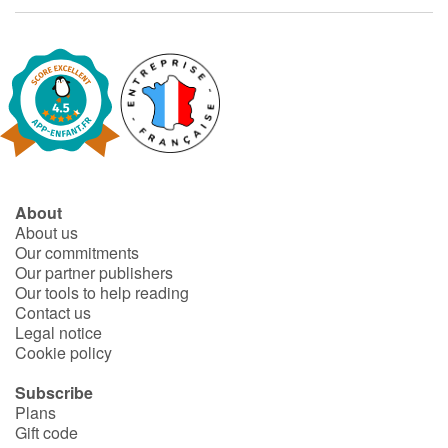
Fable, myth, literature and poetry
Princesses and princes, kings, queens and dragons
Ogres, monsters and witches
Heroines and Heroes
Ecology, nature, seasons
About
About us
Our commitments
The animals
Our partner publishers
Our tools to help reading
Travel, epic, investigation, adventure
Contact us
Legal notice
Cookie policy
Around the world
Subscribe
Learning
Plans
Gift code