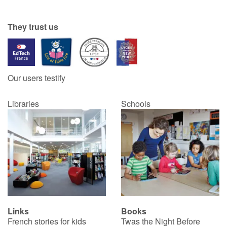
Catalogue anglais
They trust us
Contraste +
Our users testify
Help
Libraries
Schools
Home
Family
Schools
Libraries
Links
Books
Videos & Tutorials
French stories for kids
Twas the Night Before