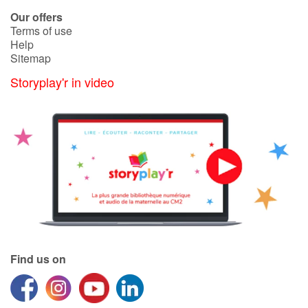
Arts, space, activities
Our offers
Terms of use
Documentaries
Help
Sitemap
With the family
Storyplay'r in video
Daily life and hobbies
At school
Festivals and events
Love and friendship
Social issues
Find us on
Emotions and feelings
Formats and illustrations