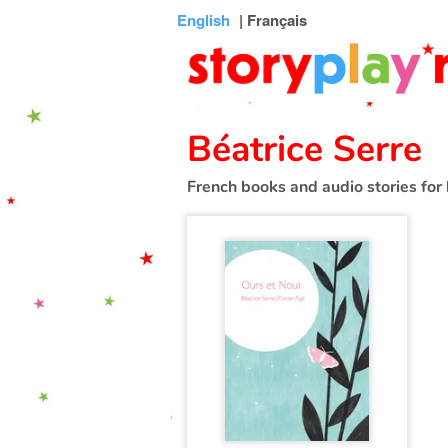
Connexion
Menu
Contenu
Recherche
Bibliothèque
Bas
English
| Français
de
page
Béatrice Serre
French books and audio stories for 