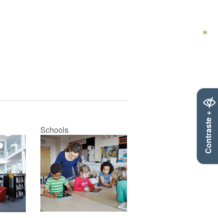
Contraste +
Schools