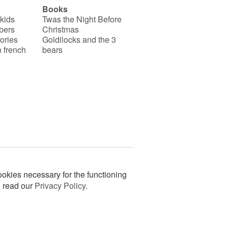
Books
 kids
Twas the Night Before
bers
Christmas
ories
Goldilocks and the 3
 french
bears
okies necessary for the functioning
n read our
Privacy Policy
.