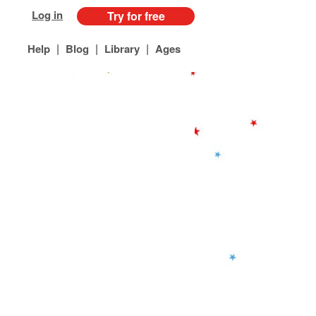
Log in
Try for free
|
|
|
Help
Blog
Library
Ages