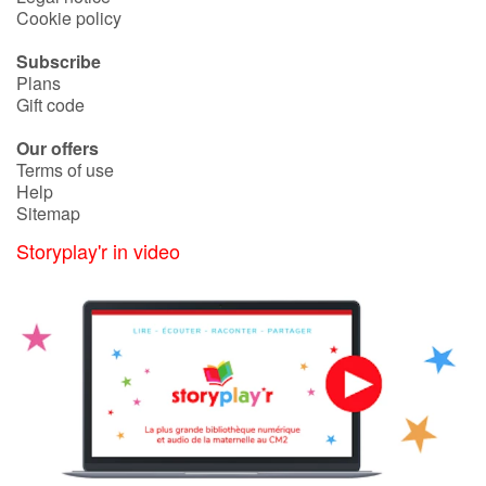
Arts, space, activities
Cookie policy
Documentaries
Subscribe
Plans
Gift code
With the family
Our offers
Daily life and hobbies
Terms of use
Help
Sitemap
At school
Storyplay'r in video
Festivals and events
Love and friendship
Social issues
Emotions and feelings
Formats and illustrations