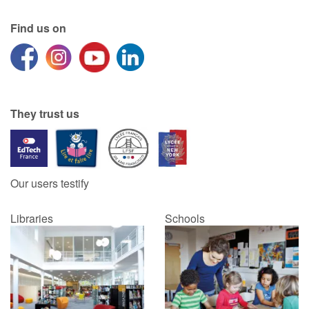
Find us on
Catalogue anglais
Contraste +
They trust us
Help
Home
Our users testify
Family
Libraries
Schools
Schools
Libraries
Videos & Tutorials