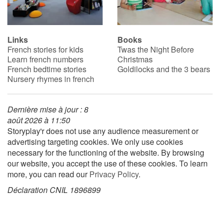
Blog
Links
Books
French stories for kids
Twas the Night Before
Learn french with Storyplay'r
Learn french numbers
Christmas
French bedtime stories
Goldilocks and the 3 bears
French book lists for children
Nursery rhymes in french
Reading for children
Dernière mise à jour : 8
août 2026 à 11:50
Activities and workshops
Storyplay'r does not use any audience measurement or
advertising targeting cookies. We only use cookies
Dyslexia and reading disorders
necessary for the functioning of the website. By browsing
our website, you accept the use of these cookies. To learn
more, you can read our
Privacy Policy
.
Déclaration CNIL 1896899