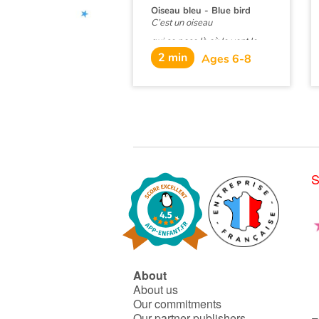
Oiseau bleu - Blue bird
C’est un oiseau
qui se pose là où le vent le
mène.
2 min
Ages 6-8
Échappé d’une main,
souvent abandonné…
Un texte tout en subtilité,
poétique à souhait et engagé,
pour dénoncer au fil des
pages l’ampleur du désastre
qui se joue tout autour de
notre Terre.
S
About
About us
Our commitments
Our partner publishers