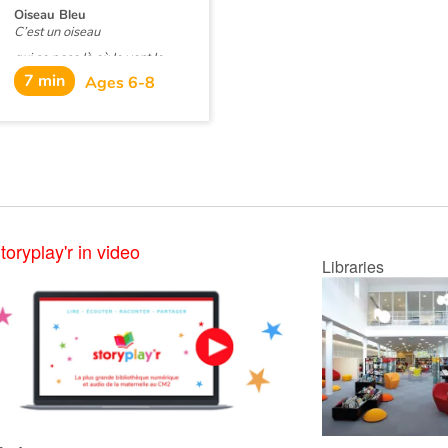
Oiseau Bleu
C’est un oiseau
qui se pose là où le vent le
mène.
7 min
Ages 6-8
Échappé d’une main,
souvent abandonné…
Un texte tout en subtilité,
poétique à souhait et engagé,
pour dénoncer au fil des
pages l’ampleur du désastre
qui se joue tout autour de
notre Terre.
toryplay'r in video
Libraries