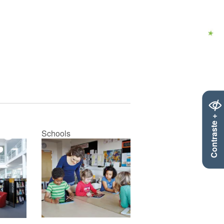
Contraste +
Schools