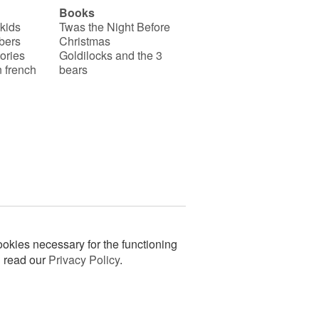
Books
 kids
Twas the Night Before
bers
Christmas
ories
Goldilocks and the 3
 french
bears
okies necessary for the functioning
n read our
Privacy Policy
.