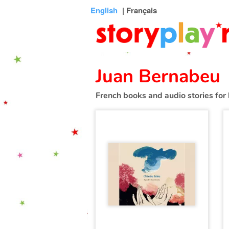
Connexion
Menu
Contenu
Recherche
Bibliothèque
Bas
English
| Français
de
page
Juan Bernabeu
French books and audio stories for 