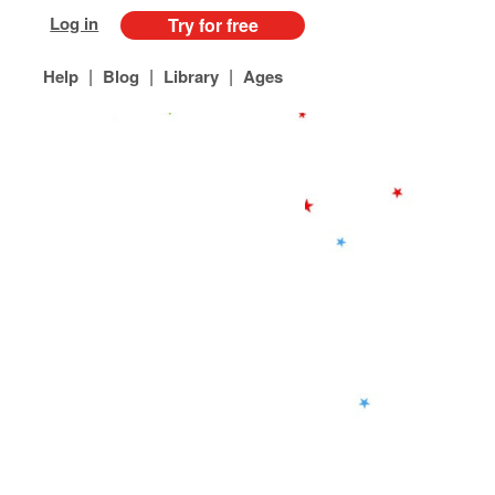
Log in
Try for free
|
|
|
Help
Blog
Library
Ages