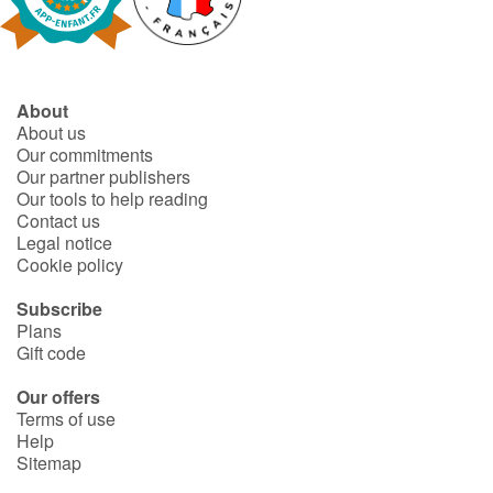
Fable, myth, literature and poetry
Princesses and princes, kings, queens and dragons
About
Ogres, monsters and witches
About us
Our commitments
Heroines and Heroes
Our partner publishers
Our tools to help reading
Contact us
Ecology, nature, seasons
Legal notice
Cookie policy
The animals
Subscribe
Plans
Travel, epic, investigation, adventure
Gift code
Around the world
Our offers
Terms of use
Help
Learning
Sitemap