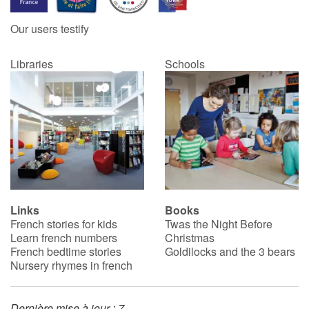
Our users testify
Catalogue anglais
Libraries
Schools
Contraste +
Help
Home
Family
Links
Books
French stories for kids
Twas the Night Before
Schools
Learn french numbers
Christmas
French bedtime stories
Goldilocks and the 3 bears
Libraries
Nursery rhymes in french
Videos & Tutorials
Dernière mise à jour : 7