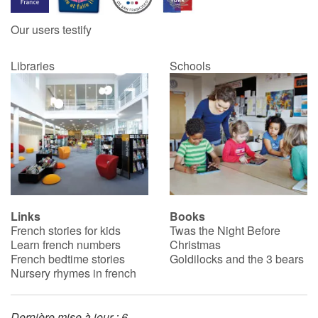
Our users testify
Blog
Libraries
Schools
Learn french with Storyplay'r
French book lists for children
Reading for children
Activities and workshops
Dyslexia and reading disorders
Links
Books
French stories for kids
Twas the Night Before
Learn french numbers
Christmas
French bedtime stories
Goldilocks and the 3 bears
Nursery rhymes in french
Dernière mise à jour : 6