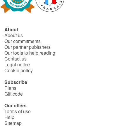
Arts, space, activities
Documentaries
About
With the family
About us
Our commitments
Daily life and hobbies
Our partner publishers
Our tools to help reading
At school
Contact us
Legal notice
Cookie policy
Festivals and events
Subscribe
Love and friendship
Plans
Gift code
Social issues
Our offers
Terms of use
Emotions and feelings
Help
Sitemap
Formats and illustrations