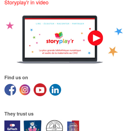
Storyplay'r in video
Catalogue anglais
Contraste +
Help
Home
Find us on
Family
Schools
Libraries
They trust us
Videos & Tutorials