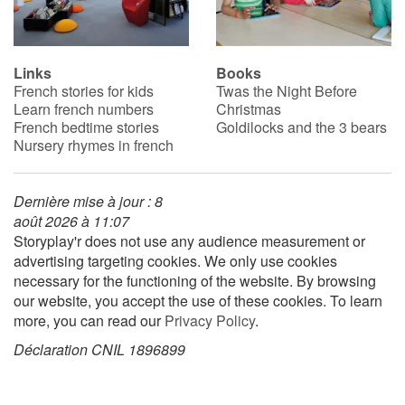
Blog
Links
Books
French stories for kids
Twas the Night Before
Learn french with Storyplay'r
Learn french numbers
Christmas
French bedtime stories
Goldilocks and the 3 bears
French book lists for children
Nursery rhymes in french
Reading for children
Dernière mise à jour : 8
août 2026 à 11:07
Activities and workshops
Storyplay'r does not use any audience measurement or
advertising targeting cookies. We only use cookies
Dyslexia and reading disorders
necessary for the functioning of the website. By browsing
our website, you accept the use of these cookies. To learn
more, you can read our
Privacy Policy
.
Déclaration CNIL 1896899