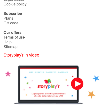
Arts, space, activities
Cookie policy
Documentaries
Subscribe
Plans
Gift code
With the family
Our offers
Daily life and hobbies
Terms of use
Help
Sitemap
At school
Storyplay'r in video
Festivals and events
Love and friendship
Social issues
Emotions and feelings
Formats and illustrations