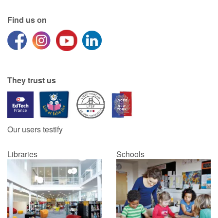
Find us on
Catalogue anglais
Contraste +
They trust us
Help
Home
Our users testify
Family
Libraries
Schools
Schools
Libraries
Videos & Tutorials