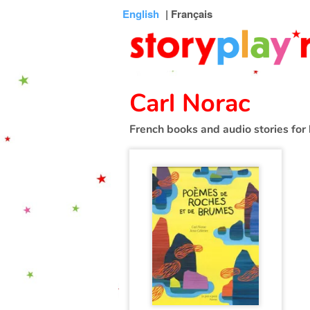
Connexion
Menu
Contenu
Recherche
Bibliothèque
Bas
English
| Français
de
page
Carl Norac
French books and audio stories for 