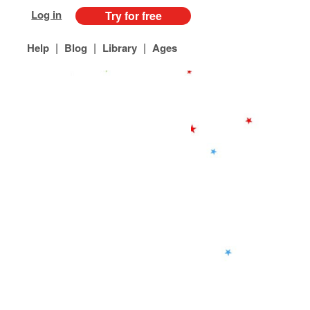
Log in
Try for free
|
|
|
Help
Blog
Library
Ages