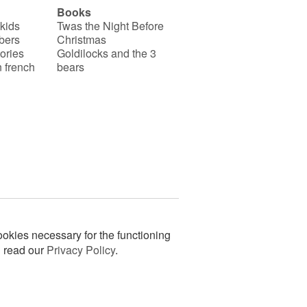
Books
 kids
Twas the Night Before
bers
Christmas
ories
Goldilocks and the 3
 french
bears
okies necessary for the functioning
n read our
Privacy Policy
.