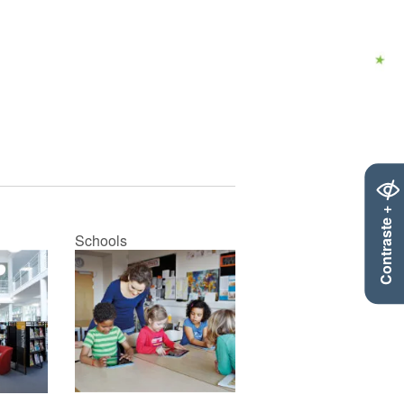
Contraste +
Schools