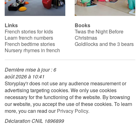
Blog
Links
Books
French stories for kids
Twas the Night Before
Learn french with Storyplay'r
Learn french numbers
Christmas
French bedtime stories
Goldilocks and the 3 bears
French book lists for children
Nursery rhymes in french
Reading for children
Dernière mise à jour : 6
août 2026 à 10:41
Activities and workshops
Storyplay'r does not use any audience measurement or
advertising targeting cookies. We only use cookies
Dyslexia and reading disorders
necessary for the functioning of the website. By browsing
our website, you accept the use of these cookies. To learn
more, you can read our
Privacy Policy
.
Déclaration CNIL 1896899