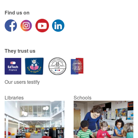
Find us on
Catalogue anglais
Contraste +
They trust us
Help
Home
Our users testify
Family
Libraries
Schools
Schools
Libraries
Videos & Tutorials