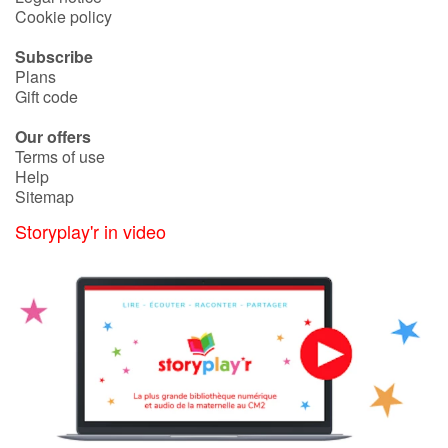
Arts, space, activities
Cookie policy
Documentaries
Subscribe
Plans
Gift code
With the family
Our offers
Daily life and hobbies
Terms of use
Help
Sitemap
At school
Storyplay'r in video
Festivals and events
Love and friendship
Social issues
Emotions and feelings
Formats and illustrations