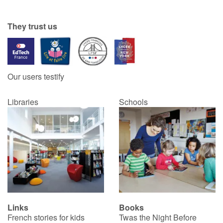
Catalogue anglais
They trust us
Contraste +
Our users testify
Help
Libraries
Schools
Home
Family
Schools
Libraries
Links
Books
Videos & Tutorials
French stories for kids
Twas the Night Before