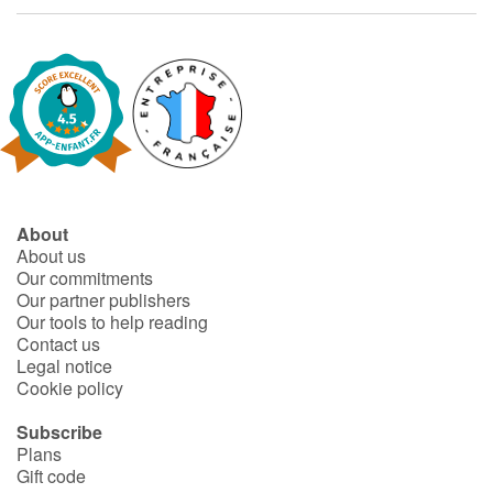
Fable, myth, literature and poetry
Princesses and princes, kings, queens and dragons
Ogres, monsters and witches
Heroines and Heroes
Ecology, nature, seasons
About
About us
Our commitments
The animals
Our partner publishers
Our tools to help reading
Travel, epic, investigation, adventure
Contact us
Legal notice
Cookie policy
Around the world
Subscribe
Learning
Plans
Gift code