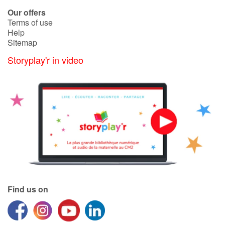
Arts, space, activities
Our offers
Terms of use
Documentaries
Help
Sitemap
With the family
Storyplay'r in video
Daily life and hobbies
At school
Festivals and events
Love and friendship
Social issues
Find us on
Emotions and feelings
Formats and illustrations