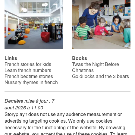
Blog
Learn french with Storyplay'r
French book lists for children
Links
Books
Reading for children
French stories for kids
Twas the Night Before
Learn french numbers
Christmas
Activities and workshops
French bedtime stories
Goldilocks and the 3 bears
Nursery rhymes in french
Dyslexia and reading disorders
Dernière mise à jour : 7
août 2026 à 11:00
Storyplay'r does not use any audience measurement or
advertising targeting cookies. We only use cookies
necessary for the functioning of the website. By browsing
our website, you accept the use of these cookies. To learn