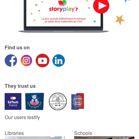
Catalogue anglais
Contraste +
Find us on
Help
Home
They trust us
Family
Schools
Our users testify
Libraries
Libraries
Schools
Videos & Tutorials