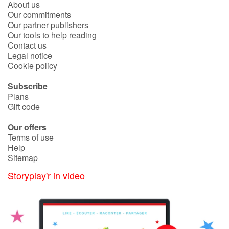
Arts, space, activities
About us
Our commitments
Our partner publishers
Documentaries
Our tools to help reading
Contact us
With the family
Legal notice
Cookie policy
Daily life and hobbies
Subscribe
Plans
At school
Gift code
Our offers
Festivals and events
Terms of use
Help
Love and friendship
Sitemap
Storyplay'r in video
Social issues
Emotions and feelings
Formats and illustrations