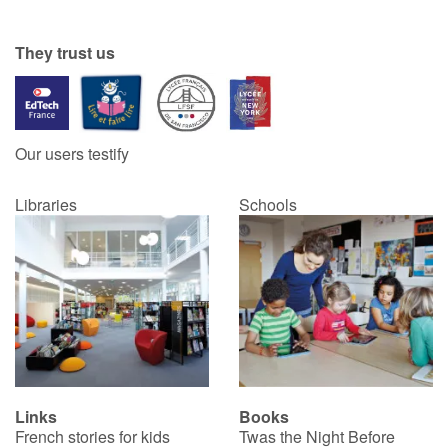
Catalogue anglais
They trust us
Contraste +
Our users testify
Help
Libraries
Schools
Home
Family
Schools
Libraries
Links
Books
Videos & Tutorials
French stories for kids
Twas the Night Before