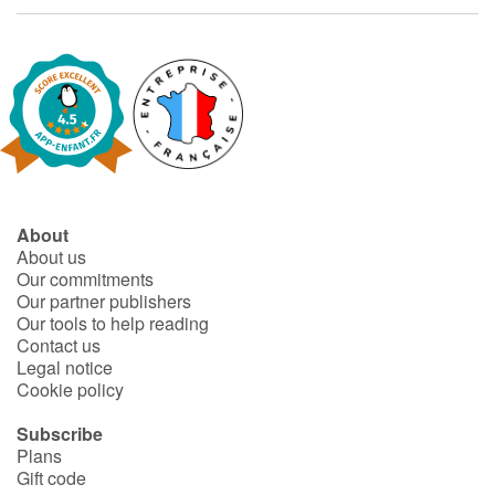
Fable, myth, literature and poetry
Princesses and princes, kings, queens and dragons
Ogres, monsters and witches
Heroines and Heroes
Ecology, nature, seasons
About
About us
Our commitments
The animals
Our partner publishers
Our tools to help reading
Travel, epic, investigation, adventure
Contact us
Legal notice
Cookie policy
Around the world
Subscribe
Learning
Plans
Gift code