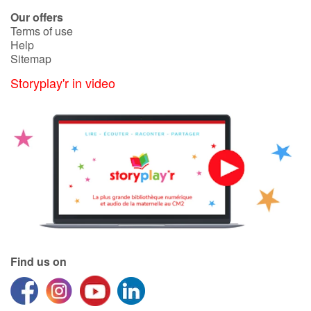
Arts, space, activities
Our offers
Terms of use
Documentaries
Help
Sitemap
With the family
Storyplay'r in video
Daily life and hobbies
At school
Festivals and events
Love and friendship
Social issues
Find us on
Emotions and feelings
Formats and illustrations