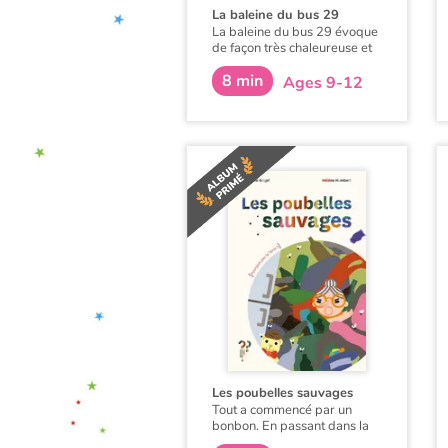
La baleine du bus 29
La baleine du bus 29 évoque
de façon très chaleureuse et
poétique le regard d'une
8 min
petite fille sur une femme
Ages 9-12
truculente et émouvante
installée durant une semaine
devant son arrêt de bus. Aux
yeux de la petite fille, cette
femme ressemble à une
baleine échouée sur le
trottoir. En créant cette
histoire, où l'un des deux
personnages est une SDF,
l'auteur parvient à réaliser un
livre très attachant, riche de
tendresse, de poésie,
d'imagination, d'humour et
d'émotion.
Les poubelles sauvages
Tout a commencé par un
bonbon. En passant dans la
rue Dici, monsieur Dubalai,