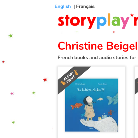
Connexion
Menu
Contenu
Recherche
Bibliothèque
Bas
English
| Français
de
page
Christine Beigel
French books and audio stories for 