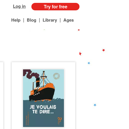
Log in
Try for free
|
|
|
Help
Blog
Library
Ages