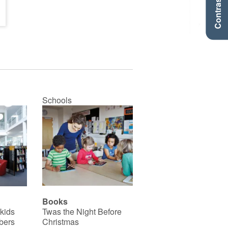
Contraste +
Schools
Books
 kids
Twas the Night Before
bers
Christmas