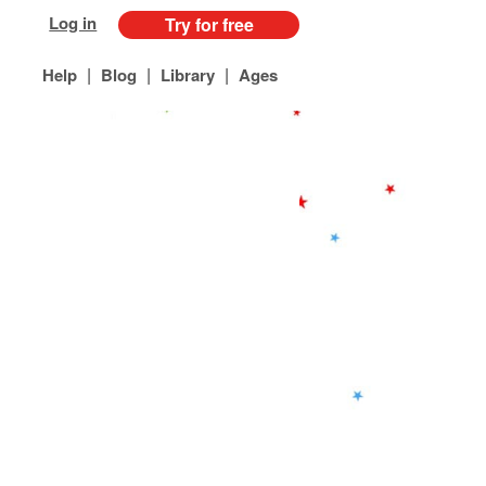
Log in
Try for free
|
|
|
Help
Blog
Library
Ages