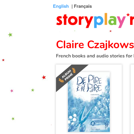
Connexion
Menu
Contenu
Recherche
Bibliothèque
Bas
English
| Français
de
page
Claire Czajkows
French books and audio stories for 