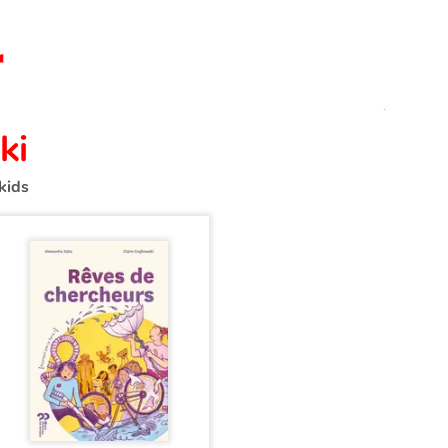
ki
kids