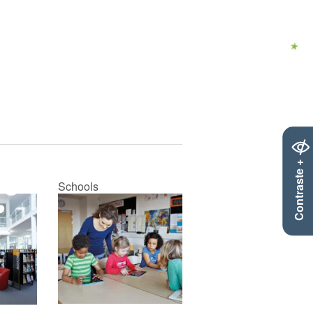
Contraste +
Schools