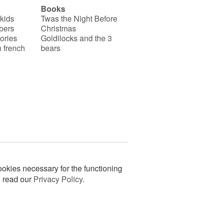
Books
 kids
Twas the Night Before
bers
Christmas
ories
Goldilocks and the 3
 french
bears
okies necessary for the functioning
n read our
Privacy Policy
.