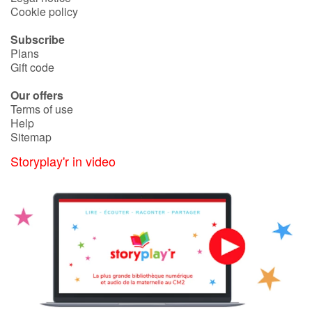
Cookie policy
Subscribe
Blog
Plans
Gift code
Learn french with Storyplay'r
Our offers
French book lists for children
Terms of use
Help
Sitemap
Reading for children
Storyplay'r in video
Activities and workshops
Dyslexia and reading disorders