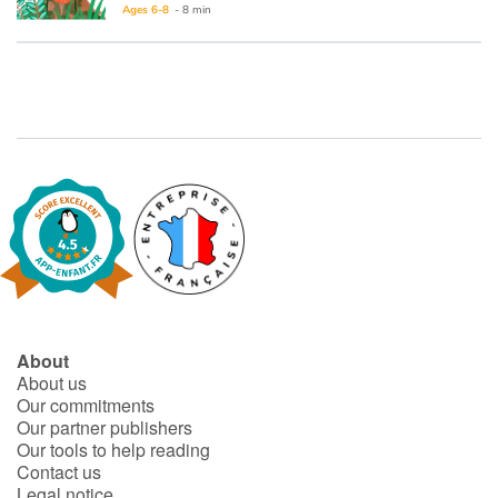
Ages 6-8
- 8 min
Catalogue anglais
Contraste +
Help
Home
Family
About
Schools
About us
Our commitments
Libraries
Our partner publishers
Our tools to help reading
Contact us
Videos & Tutorials
Legal notice