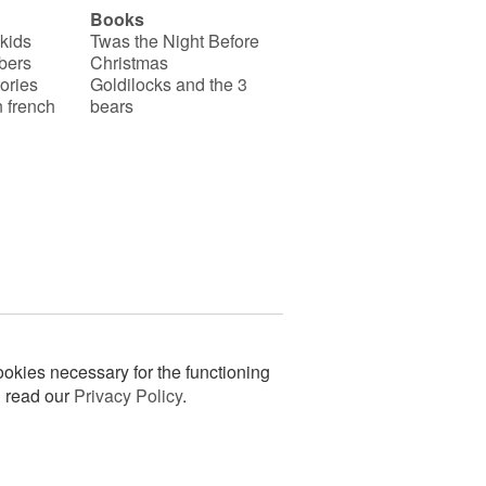
Books
 kids
Twas the Night Before
bers
Christmas
ories
Goldilocks and the 3
 french
bears
okies necessary for the functioning
n read our
Privacy Policy
.