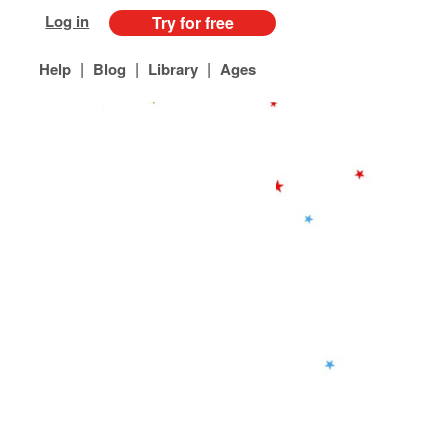
Log in
Try for free
|
|
|
Help
Blog
Library
Ages