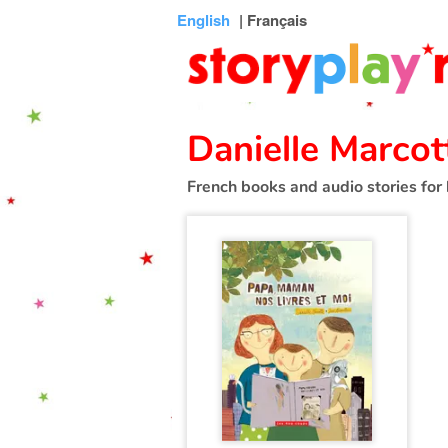
Connexion
Menu
Contenu
Recherche
Bibliothèque
Bas
English
| Français
de
page
Danielle Marcot
French books and audio stories for 