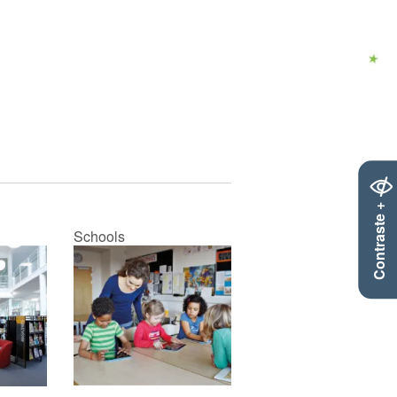
Contraste +
Schools