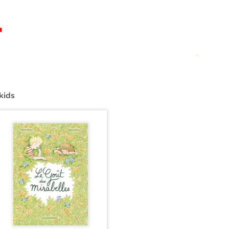
n
kids