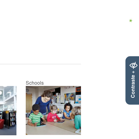
Contraste +
Schools