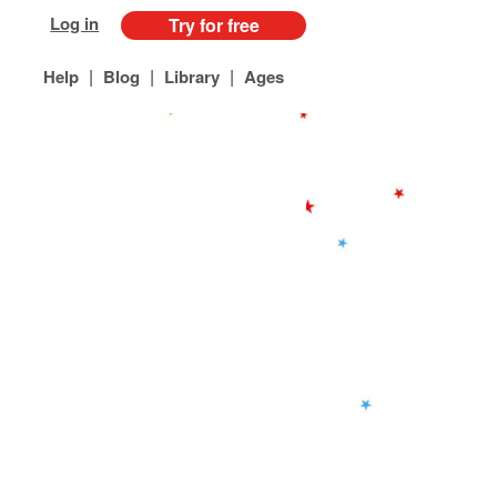
Log in
Try for free
|
|
|
Help
Blog
Library
Ages