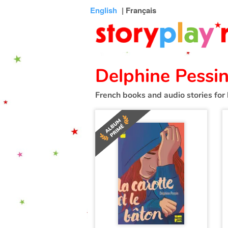
Connexion
Menu
Contenu
Recherche
Bibliothèque
Bas
English
| Français
de
page
Delphine Pessi
French books and audio stories for 