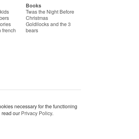
Books
 kids
Twas the Night Before
bers
Christmas
ories
Goldilocks and the 3
 french
bears
okies necessary for the functioning
n read our
Privacy Policy
.