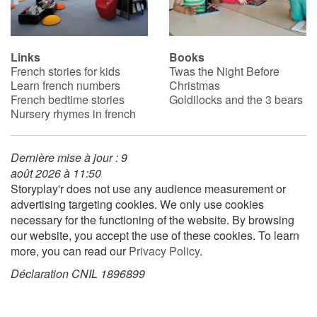
Blog
Links
Books
French stories for kids
Twas the Night Before
Learn french with Storyplay'r
Learn french numbers
Christmas
French bedtime stories
Goldilocks and the 3 bears
French book lists for children
Nursery rhymes in french
Reading for children
Dernière mise à jour : 9
août 2026 à 11:50
Activities and workshops
Storyplay'r does not use any audience measurement or
advertising targeting cookies. We only use cookies
Dyslexia and reading disorders
necessary for the functioning of the website. By browsing
our website, you accept the use of these cookies. To learn
more, you can read our
Privacy Policy
.
Déclaration CNIL 1896899