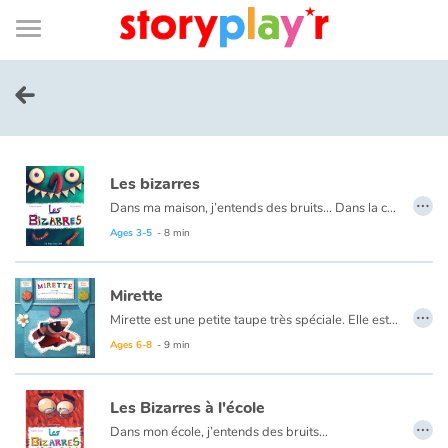
Connexion
Menu
Contenu
Recherche
Bibliothèque
Bas
de
page
Menu
➜
FR
Log in
Les bizarres
Try for free
…
Dans ma maison, j’entends des bruits... Dans la cuisine, j’entends « GLOUPS » et dans la salle de bains, j’entends « PLOOOC » et dans la cave, j’entends « CROA ». Mais qui peut bien faire des bruits aussi bizarres ?
Ages 3-5
- 8 min
Library
Mirette
Awards
…
Mirette est une petite taupe très spéciale. Elle est née avec des yeux qui voient ! Et elle veut voir plein de choses. Alors elle part en voyage, chargée d'un bon gâteau au fromage.
Ages 6-8
- 9 min
Home
Les Bizarres à l'école
Tales and classics in french
…
Dans mon école, j’entends des bruits…