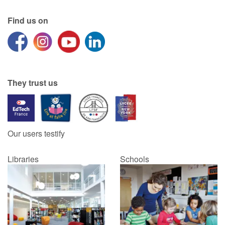
Find us on
Catalogue anglais
Contraste +
They trust us
Help
Home
Our users testify
Family
Libraries
Schools
Schools
Libraries
Videos & Tutorials