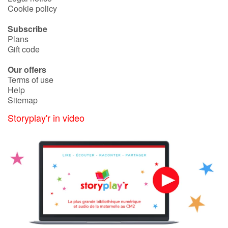
Arts, space, activities
Cookie policy
Documentaries
Subscribe
Plans
Gift code
With the family
Our offers
Daily life and hobbies
Terms of use
Help
Sitemap
At school
Storyplay'r in video
Festivals and events
Love and friendship
Social issues
Emotions and feelings
Formats and illustrations