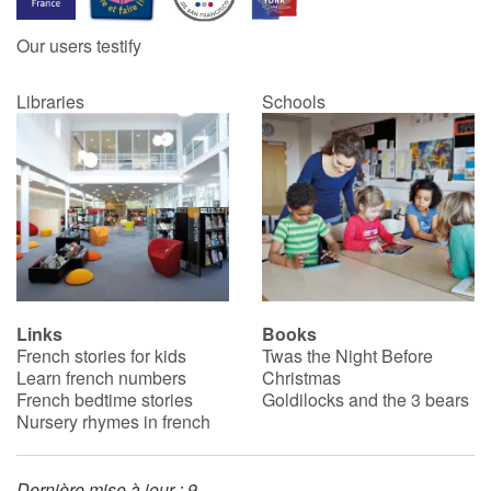
Our users testify
Catalogue anglais
Libraries
Schools
Contraste +
Help
Home
Family
Links
Books
French stories for kids
Twas the Night Before
Schools
Learn french numbers
Christmas
French bedtime stories
Goldilocks and the 3 bears
Libraries
Nursery rhymes in french
Videos & Tutorials
Dernière mise à jour : 9