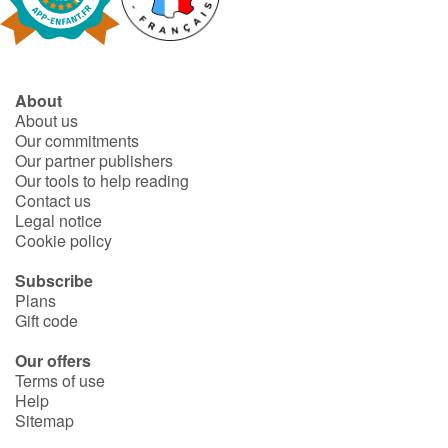
Fable, myth, literature and poetry
Princesses and princes, kings, queens and dragons
About
Ogres, monsters and witches
About us
Our commitments
Heroines and Heroes
Our partner publishers
Our tools to help reading
Contact us
Ecology, nature, seasons
Legal notice
Cookie policy
The animals
Subscribe
Plans
Travel, epic, investigation, adventure
Gift code
Around the world
Our offers
Terms of use
Help
Learning
Sitemap