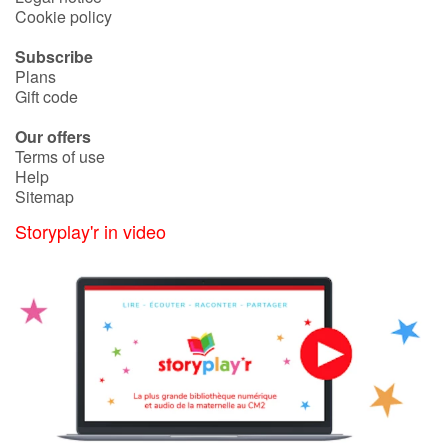
Cookie policy
Subscribe
Blog
Plans
Gift code
Learn french with Storyplay'r
Our offers
French book lists for children
Terms of use
Help
Sitemap
Reading for children
Storyplay'r in video
Activities and workshops
Dyslexia and reading disorders