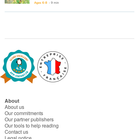
Ages 6-8
- 9 min
Catalogue anglais
Contraste +
Help
Home
Family
About
Schools
About us
Our commitments
Libraries
Our partner publishers
Our tools to help reading
Contact us
Videos & Tutorials
Legal notice