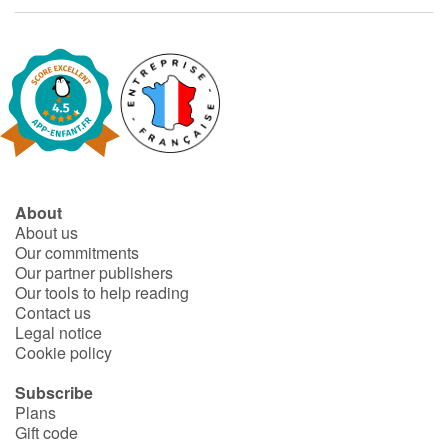
Arts, space, activities
Documentaries
With the family
Daily life and hobbies
At school
About
About us
Festivals and events
Our commitments
Our partner publishers
Our tools to help reading
Love and friendship
Contact us
Legal notice
Social issues
Cookie policy
Subscribe
Emotions and feelings
Plans
Gift code
Formats and illustrations