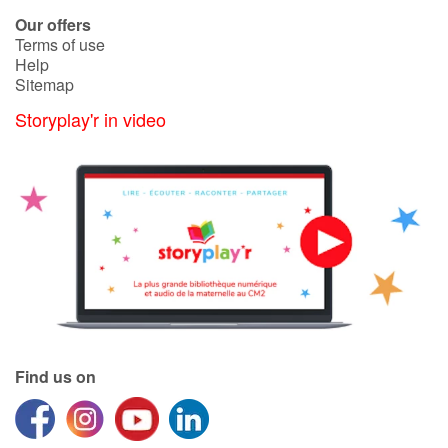
Our offers
Terms of use
Catalogue anglais
Help
Sitemap
Storyplay'r in video
Contraste +
Help
Home
Family
Schools
Find us on
Libraries
Videos & Tutorials