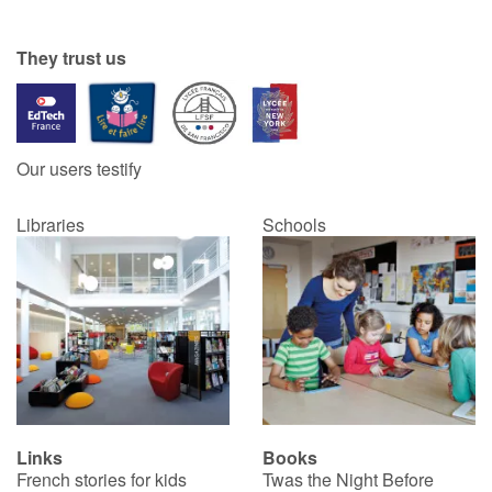
They trust us
Blog
Learn french with Storyplay'r
Our users testify
French book lists for children
Reading for children
Libraries
Schools
Activities and workshops
Dyslexia and reading disorders
Links
Books
French stories for kids
Twas the Night Before