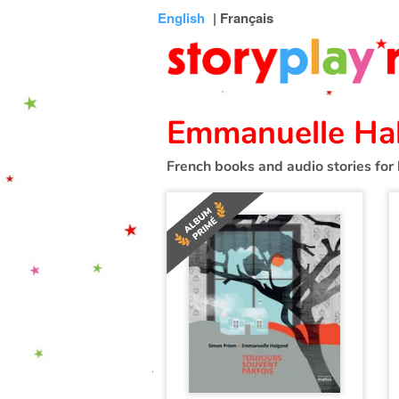
Connexion
Menu
Contenu
Recherche
Bibliothèque
Bas
English
| Français
de
page
Emmanuelle Ha
French books and audio stories for 