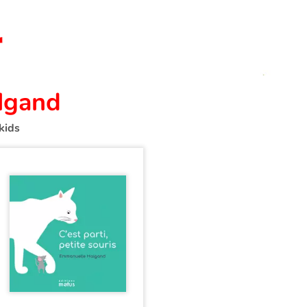
lgand
kids