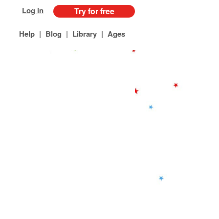
Log in
Try for free
|
|
|
Help
Blog
Library
Ages