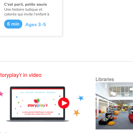
C'est parti, petite souris
Une histoire ludique et
colorée qui invite l’enfant à
parcourir un chemin à la
6 min
découverte de plusieurs
Ages 3-5
animaux en suivant les
espiègleries d’une petite
souris. Les formes rondes et
les grands aplats colorés
d’Emmanuelle Halgand
créent un univers stimulant et
propice à l’émerveillement
des plus petits !
toryplay'r in video
Libraries