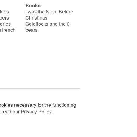
Books
 kids
Twas the Night Before
bers
Christmas
ories
Goldilocks and the 3
 french
bears
okies necessary for the functioning
n read our
Privacy Policy
.