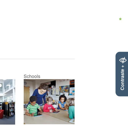
Contraste +
Schools