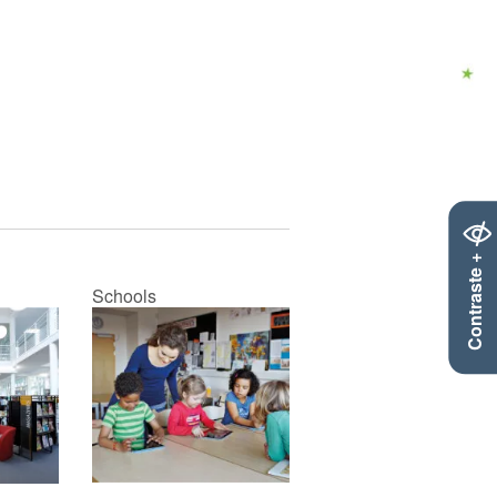
Contraste +
Schools