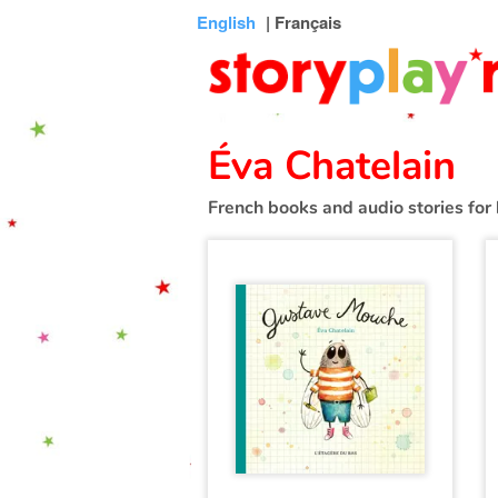
Connexion
Menu
Contenu
Recherche
Bibliothèque
Bas
English
| Français
de
page
Éva Chatelain
French books and audio stories for 