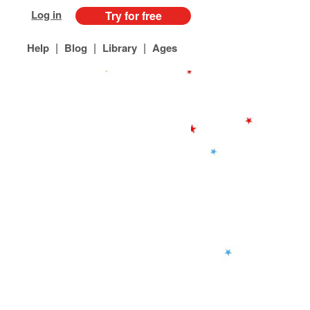
Log in
Try for free
|
|
|
Help
Blog
Library
Ages