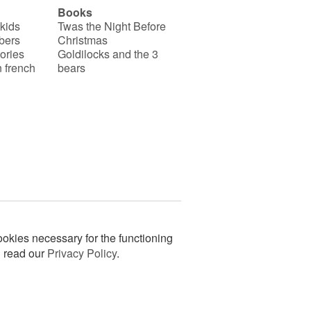
Books
 kids
Twas the Night Before
bers
Christmas
ories
Goldilocks and the 3
 french
bears
okies necessary for the functioning
n read our
Privacy Policy
.