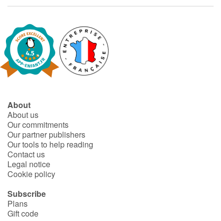
Fable, myth, literature and poetry
Princesses and princes, kings, queens and dragons
Ogres, monsters and witches
Heroines and Heroes
Ecology, nature, seasons
About
About us
Our commitments
The animals
Our partner publishers
Our tools to help reading
Travel, epic, investigation, adventure
Contact us
Legal notice
Cookie policy
Around the world
Subscribe
Learning
Plans
Gift code