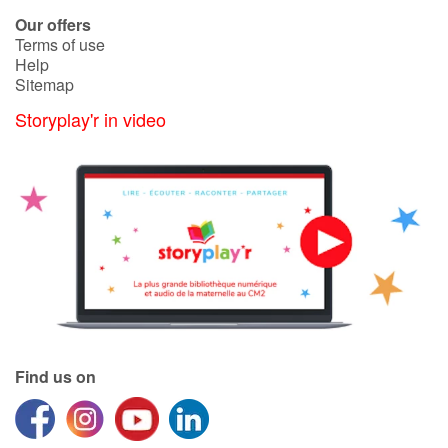
Arts, space, activities
Our offers
Terms of use
Documentaries
Help
Sitemap
With the family
Storyplay'r in video
Daily life and hobbies
At school
Festivals and events
Love and friendship
Social issues
Find us on
Emotions and feelings
Formats and illustrations