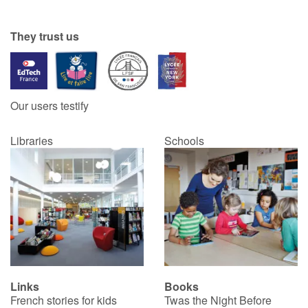
Catalogue anglais
They trust us
Contraste +
Our users testify
Help
Libraries
Schools
Home
Family
Schools
Libraries
Links
Books
Videos & Tutorials
French stories for kids
Twas the Night Before