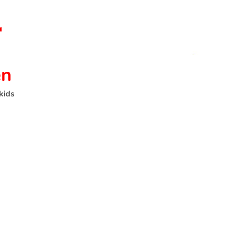
en
kids