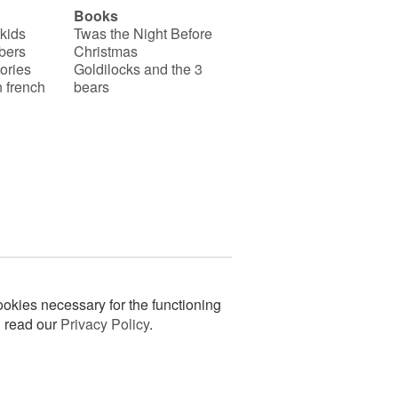
Books
 kids
Twas the Night Before
bers
Christmas
ories
Goldilocks and the 3
 french
bears
okies necessary for the functioning
n read our
Privacy Policy
.