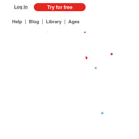
Log in
Try for free
|
|
|
Help
Blog
Library
Ages