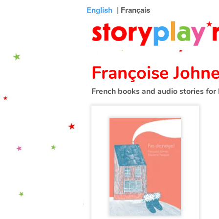
Connexion
Menu
Contenu
Recherche
Bibliothèque
Bas
English
| Français
de
page
Françoise John
French books and audio stories for 