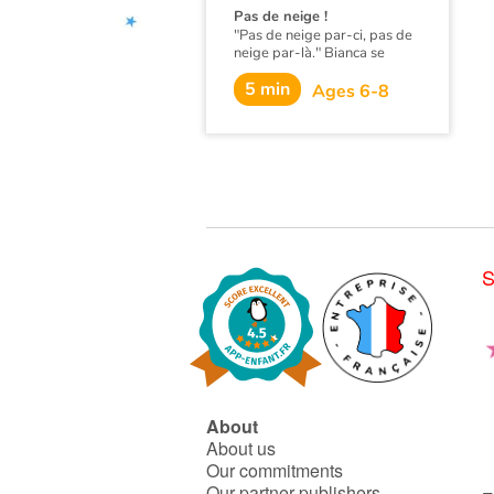
Pas de neige !
"Pas de neige par-ci, pas de
neige par-là." Bianca se
demande bien pourquoi ses
5 min
amis répètent ce refrain en
Ages 6-8
soupirant, le nez collé à la
fenêtre. Jusqu’à ce que… le
ciel se détache en petits
morceaux blancs, comme
dans une fête !
S
About
About us
Our commitments
Our partner publishers