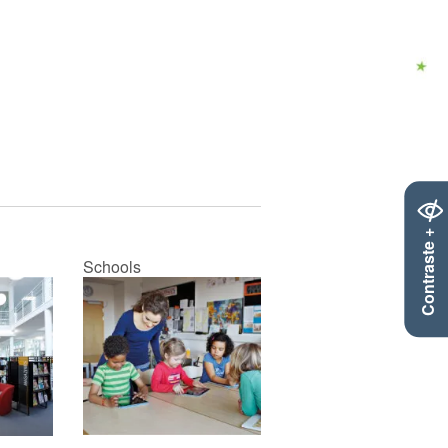
Contraste +
Schools