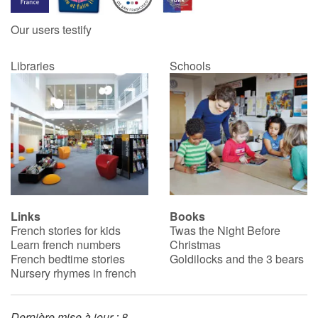
Our users testify
Catalogue anglais
Libraries
Schools
Contraste +
Help
Home
Family
Links
Books
French stories for kids
Twas the Night Before
Schools
Learn french numbers
Christmas
French bedtime stories
Goldilocks and the 3 bears
Libraries
Nursery rhymes in french
Videos & Tutorials
Dernière mise à jour : 8