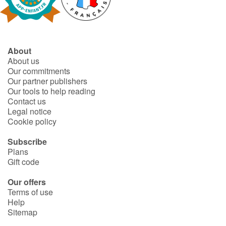
Fable, myth, literature and poetry
Princesses and princes, kings, queens and dragons
About
Ogres, monsters and witches
About us
Our commitments
Heroines and Heroes
Our partner publishers
Our tools to help reading
Contact us
Ecology, nature, seasons
Legal notice
Cookie policy
The animals
Subscribe
Plans
Travel, epic, investigation, adventure
Gift code
Around the world
Our offers
Terms of use
Help
Learning
Sitemap