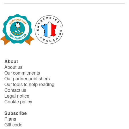
Arts, space, activities
Documentaries
With the family
Daily life and hobbies
At school
About
About us
Festivals and events
Our commitments
Our partner publishers
Our tools to help reading
Love and friendship
Contact us
Legal notice
Social issues
Cookie policy
Subscribe
Emotions and feelings
Plans
Gift code
Formats and illustrations