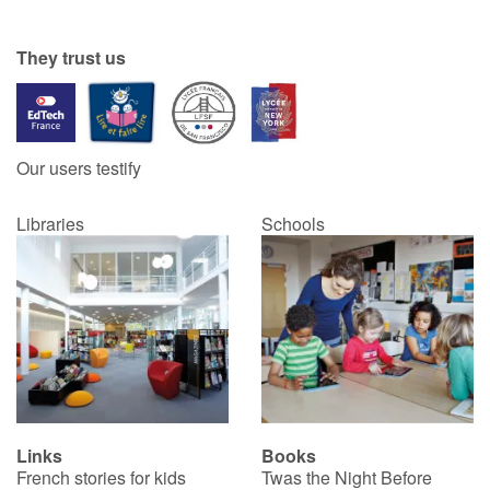
They trust us
Blog
Learn french with Storyplay'r
Our users testify
French book lists for children
Reading for children
Libraries
Schools
Activities and workshops
Dyslexia and reading disorders
Links
Books
French stories for kids
Twas the Night Before