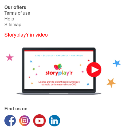
Our offers
Terms of use
Catalogue anglais
Help
Sitemap
Storyplay'r in video
Contraste +
Help
Home
Family
Schools
Find us on
Libraries
Videos & Tutorials