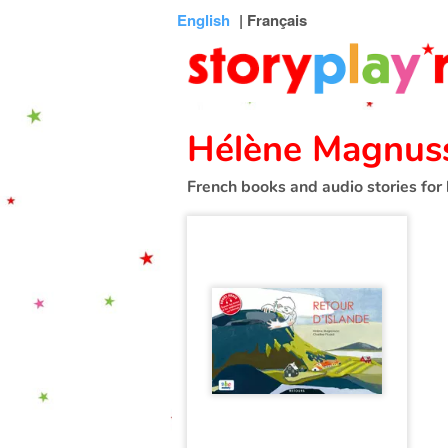
Connexion
Menu
Contenu
Recherche
Bibliothèque
Bas
English
| Français
de
page
Hélène Magnus
French books and audio stories for 