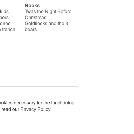
Books
 kids
Twas the Night Before
bers
Christmas
ories
Goldilocks and the 3
 french
bears
okies necessary for the functioning
n read our
Privacy Policy
.