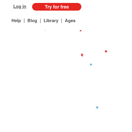
Log in
Try for free
|
|
|
Help
Blog
Library
Ages