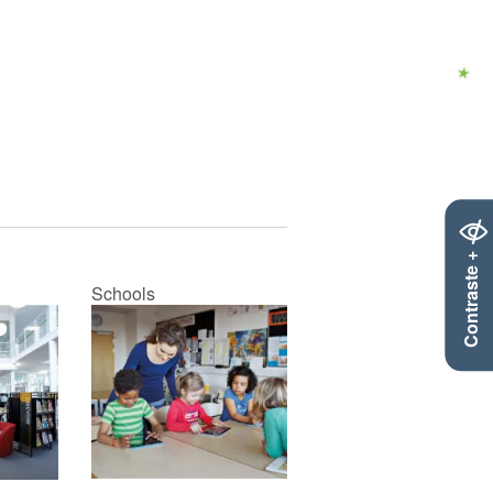
Contraste +
Schools