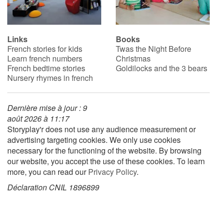
Blog
Links
Books
French stories for kids
Twas the Night Before
Learn french with Storyplay'r
Learn french numbers
Christmas
French bedtime stories
Goldilocks and the 3 bears
French book lists for children
Nursery rhymes in french
Reading for children
Dernière mise à jour : 9
août 2026 à 11:17
Activities and workshops
Storyplay'r does not use any audience measurement or
advertising targeting cookies. We only use cookies
Dyslexia and reading disorders
necessary for the functioning of the website. By browsing
our website, you accept the use of these cookies. To learn
more, you can read our
Privacy Policy
.
Déclaration CNIL 1896899