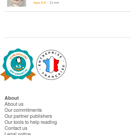
Fable, myth, literature and poetry
Ages 6-8
- 12 min
Princesses and princes, kings, queens and dragons
Ogres, monsters and witches
Heroines and Heroes
Ecology, nature, seasons
The animals
Travel, epic, investigation, adventure
About
About us
Around the world
Our commitments
Our partner publishers
Learning
Our tools to help reading
Contact us
Legal notice