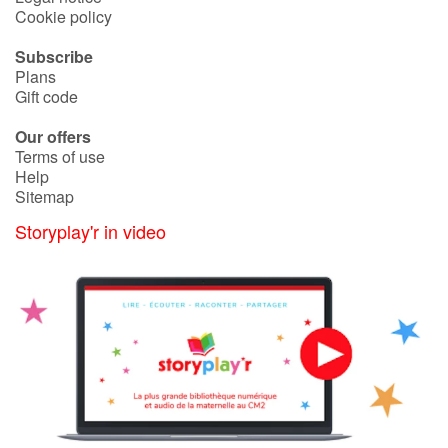
Arts, space, activities
Cookie policy
Documentaries
Subscribe
Plans
Gift code
With the family
Our offers
Daily life and hobbies
Terms of use
Help
Sitemap
At school
Storyplay'r in video
Festivals and events
Love and friendship
Social issues
Emotions and feelings
Formats and illustrations