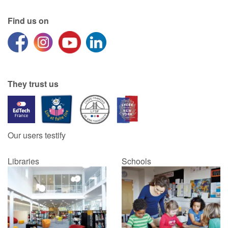
Find us on
Catalogue anglais
Contraste +
They trust us
Help
Home
Our users testify
Family
Libraries
Schools
Schools
Libraries
Videos & Tutorials