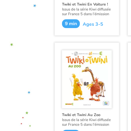
Twiki et Twini En Voiture !
Issus de la série Kiwi diffusée
sur France 5 dans l’émission
Zouzous, ces deux drôles
9 min
d’oiseaux prennent les tout-
Ages 3-5
petits par la main pour une
découverte ludique de
l’anglais. Au fil de leurs
aventures, l’enfant apprend
en douceur ses premiers
mots d’anglais. Twiki et Twini
fabriquent de magnifiques
engins à moteur. Qu'ils sont
fiers, nos kiwis, à bord de
leurs bolides !
Twiki et Twini Au Zoo
Issus de la série Kiwi diffusée
sur France 5 dans l’émission
Zouzous, ces deux drôles