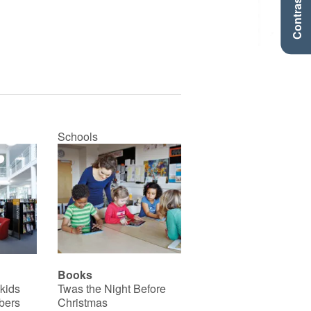
Contraste +
Schools
Books
 kids
Twas the Night Before
bers
Christmas