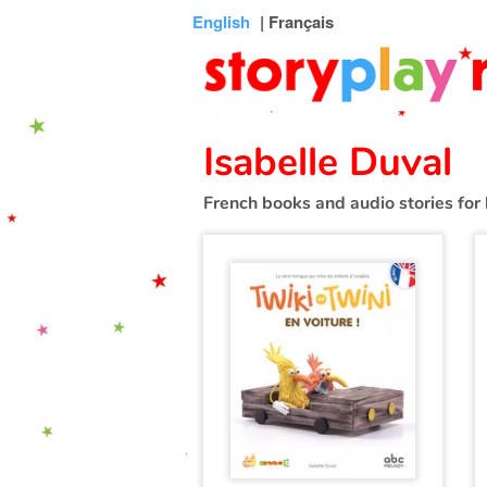
Connexion
Menu
Contenu
Recherche
Bibliothèque
Bas
English
| Français
de
page
Isabelle Duval
French books and audio stories for 