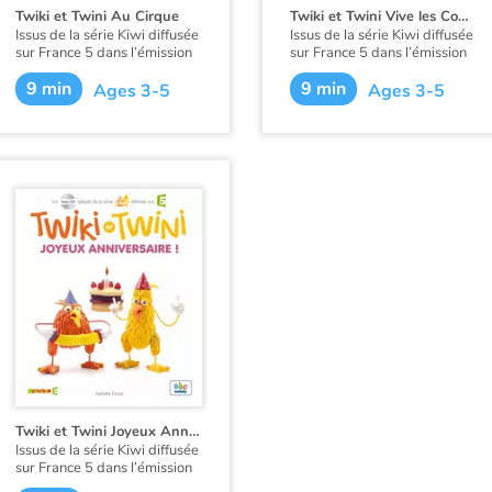
Twiki et Twini Au Cirque
Twiki et Twini Vive les Couleurs !
Issus de la série Kiwi diffusée
Issus de la série Kiwi diffusée
sur France 5 dans l’émission
sur France 5 dans l’émission
Zouzous, ces deux drôles
Zouzous, ces deux drôles
9 min
9 min
d’oiseaux prennent les tout-
d’oiseaux prennent les tout-
Ages 3-5
Ages 3-5
petits par la main pour une
petits par la main pour une
découverte ludique de
découverte ludique de
l’anglais. Au fil de leurs
l’anglais. Au fil de leurs
aventures, l’enfant apprend
aventures, l’enfant apprend
en douceur ses premiers
en douceur ses premiers
mots d’anglais. En bonus, la
mots d’anglais. Une aventure
chanson des kiwis et sa
de Twiki et Twini pour faire
version instrumentale.
ses premiers pas en anglais !
Twiki et Twini découvre le
nom des couleurs et
s’entraînent à la peinture.
Twiki et Twini Joyeux Anniversaire !
Issus de la série Kiwi diffusée
sur France 5 dans l’émission
Zouzous, ces deux drôles