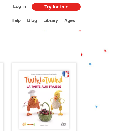
Log in
Try for free
|
|
|
Help
Blog
Library
Ages