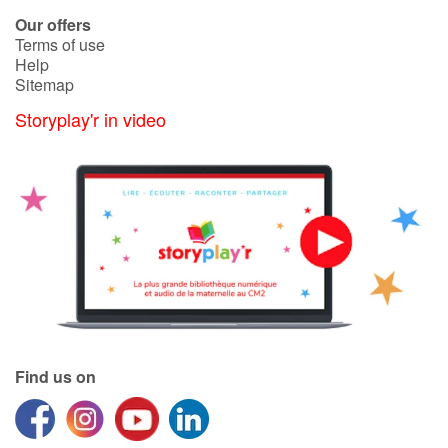
Arts, space, activities
Our offers
Terms of use
Documentaries
Help
Sitemap
With the family
Storyplay'r in video
Daily life and hobbies
At school
Festivals and events
Love and friendship
Social issues
Find us on
Emotions and feelings
Formats and illustrations