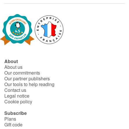
Fable, myth, literature and poetry
Princesses and princes, kings, queens and dragons
Ogres, monsters and witches
Heroines and Heroes
Ecology, nature, seasons
About
About us
Our commitments
The animals
Our partner publishers
Our tools to help reading
Travel, epic, investigation, adventure
Contact us
Legal notice
Cookie policy
Around the world
Subscribe
Learning
Plans
Gift code