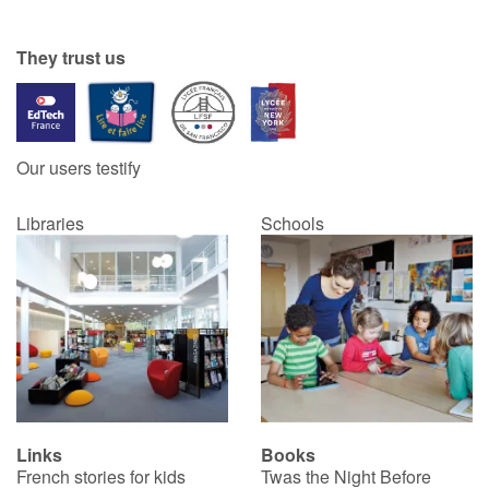
Catalogue anglais
They trust us
Contraste +
Our users testify
Help
Libraries
Schools
Home
Family
Schools
Libraries
Links
Books
Videos & Tutorials
French stories for kids
Twas the Night Before