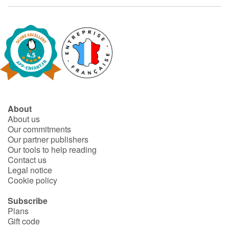
Fable, myth, literature and poetry
Princesses and princes, kings, queens and dragons
Ogres, monsters and witches
Heroines and Heroes
Ecology, nature, seasons
About
About us
Our commitments
The animals
Our partner publishers
Our tools to help reading
Travel, epic, investigation, adventure
Contact us
Legal notice
Cookie policy
Around the world
Subscribe
Learning
Plans
Gift code