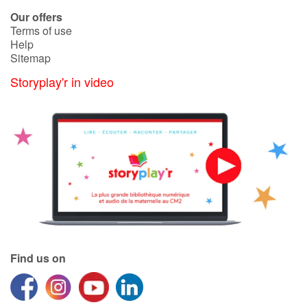
Arts, space, activities
Our offers
Terms of use
Documentaries
Help
Sitemap
With the family
Storyplay'r in video
Daily life and hobbies
At school
Festivals and events
Love and friendship
Social issues
Find us on
Emotions and feelings
Formats and illustrations