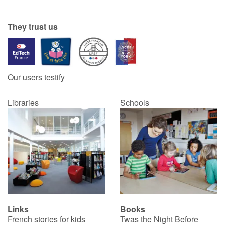
Catalogue anglais
They trust us
Contraste +
Our users testify
Help
Libraries
Schools
Home
Family
Schools
Libraries
Links
Books
Videos & Tutorials
French stories for kids
Twas the Night Before