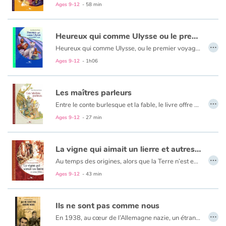
Ages 9-12
- 58 min
Catalogue anglais
Heureux qui comme Ulysse ou le premier voyage
…
Heureux qui comme Ulysse, ou le premier voyage, vous transporte au cœur de la Méditerranée antique, et de ses légendes... Il raconte le long voyage d'un jeune chat d'une île de la Grèce antique, Ulysse, embarqué malgré lui sur un navire de pêcheurs qui se perd en mer après une effroyable tempête. Ulysse et les marins devront chercher le chemin du retour pendant près de 5 ans jalonnés d'épreuves, de découvertes et d'aventures qui les entraîneront jusqu'au légendaire royaume de Sébès.
Ages 9-12
- 1h06
Contraste +
Les maîtres parleurs
Help
…
Entre le conte burlesque et la fable, le livre offre une joyeuse satire de notre société de bavards et de communicants, sur fond de « crise du vieux Monde » où les vieilles générations peinent à laisser leur place aux jeunes . À travers huit personnages grotesques, incarnant les vieux politiques, les avocats, mais aussi les experts en tous genres, les médias, les vieilles stars décaties, l’histoire imagine le grondement d’une révolution à venir qu’aucun n’a vu venir. Écrit lors de la fameuse crise de 2008, le livre trouve un magnifique écho à travers les mouvements sociaux de 2019.
Home
Ages 9-12
- 27 min
Family
La vigne qui aimait un lierre et autres fables
…
Au temps des origines, alors que la Terre n’est encore qu’une bulle peuplée de créatures volantes, un petit oiseau licorne décide d’accomplir un rêve : rejoindre la lune et se poser. Tout au long de son voyage, il rencontre d’incroyables espèces qui l’encouragent à poursuivre sa route. Surmontant sa fatigue et sa peur, il atteint l’espace et poursuit sa course vers l’astre blanc.
Schools
Ages 9-12
- 43 min
Libraries
Ils ne sont pas comme nous
…
Videos & Tutorials
En 1938, au cœur de l’Allemagne nazie, un étrange narrateur interné dans un établissement psychiatrique tient un journal et écrit à sa mère. À travers ses mots et ses observations au quotidien, le narrateur nous fait involontairement pressentir qu’une tragédie se prépare. La prochaine euthanasie des handicapés mentaux dans le cadre du funeste programme « T4 ». Un récit bref et émouvant, au style direct, illustré et mis en scène de manière saisissante et cinématographique par des montages photos. Il permet d’ouvrir une réflexion sur le silence permettant les pires crimes de masse et plus globalement sur la folie