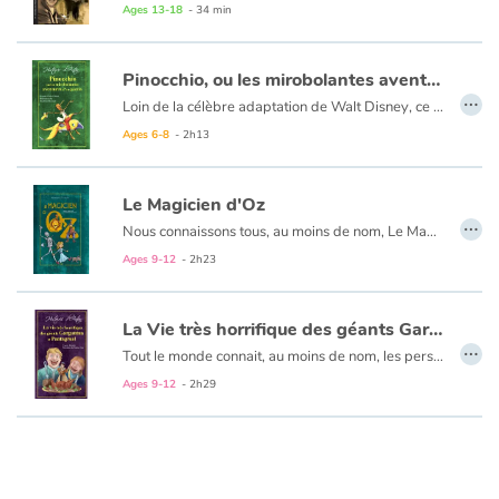
Ages 13-18
- 34 min
Blog
Pinocchio, ou les mirobolantes aventures d'un pantin
…
Loin de la célèbre adaptation de Walt Disney, ce livre propose la version originelle du conte paru en feuilleton dès 1881. Aussi burlesque qu’émouvant, aussi fantastique que poétique, le livre est aussi un bijou littéraire encore méconnu en France.
Learn french with Storyplay'r
Ages 6-8
- 2h13
French book lists for children
Le Magicien d'Oz
…
Reading for children
Nous connaissons tous, au moins de nom, Le Magicien d’Oz. Ce monument de la littérature jeunesse américaine, étudié dans les classes des États-Unis et adapté sous toutes les formes, est pourtant longtemps resté en Europe très peu lu. Depuis les années 2000, le public français le redécouvre et c’est une adaptation extraordinaire que nous vous proposons. Magnifiquement illustrée par Jonathan Bousmar, suivant un scénario de Jean-Sébastien Blanck, elle ne se contente pas de raconter le voyage de Dorothée et de ses amis vers la Cité d’Émeraude. Elle amorce aussi Le Merveilleux pays d’Oz, soit la première des 13 suites de Lyman Frank Baum, véritable saga qu’on appellera plus tard le cycle d’Oz.
Ages 9-12
- 2h23
Activities and workshops
La Vie très horrifique des géants Gargantua et Pantagruel
Dyslexia and reading disorders
…
Tout le monde connait, au moins de nom, les personnages de Gargantua et de Pantagruel. Bien peu en revanche connaissent l’oeuvre dont ils sont les héros, exceptés quelques extraits, étudiés au lycée. Rabelais nous a pourtant laissé un roman aussi joyeux que détonant, et dont la langue truculente se suffit presque à elle-même. Notre adaptation vous en propose une lecture récréative par un abrégé superbement illustré de l’ensemble des cinq volumes de la saga.
Ages 9-12
- 2h29