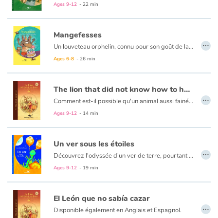
Fable, myth, literature and poetry
Ages 9-12
- 22 min
Princesses and princes, kings, queens and dragons
Mangefesses
…
Un louveteau orphelin, connu pour son goût de la saleté, ne cesse de semer le désordre dans une forêt peuplée de lapins, castors et grenouilles. Entre autres farces, son passe temps favori consiste à croquer les fesses des enfants. Excédés, les parents décident de réagir et de faire capturer l’incorrigible vaurien.
Ogres, monsters and witches
Ages 6-8
- 26 min
Heroines and Heroes
The lion that did not know how to hunt
…
Ecology, nature, seasons
Comment est-il possible qu'un animal aussi fainéant et macho que le lion ait pu être sacré
Ce livre est également disponible en anglais et espagnol.
Ages 9-12
- 14 min
The animals
Un ver sous les étoiles
Travel, epic, investigation, adventure
…
Découvrez l'odyssée d'un ver de terre, pourtant semblable à tous ceux de la société des vers de terre. Le hasard de la vie le transformera en héros... à jamais inconnu.
Ages 9-12
- 19 min
Around the world
Learning
El León que no sabía cazar
…
Disponible également en Anglais et Espagnol.