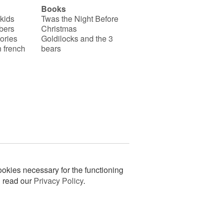
Books
 kids
Twas the Night Before
bers
Christmas
ories
Goldilocks and the 3
 french
bears
okies necessary for the functioning
n read our
Privacy Policy
.