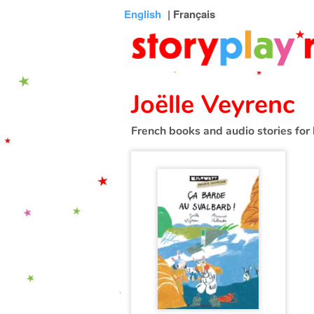
Connexion
Menu
Contenu
Recherche
Bibliothèque
Bas
English
| Français
de
page
Joëlle Veyrenc
French books and audio stories for 