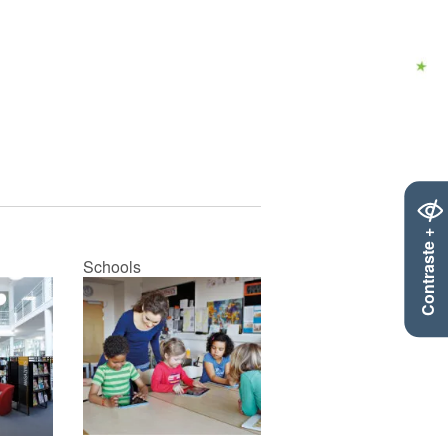
Contraste +
Schools