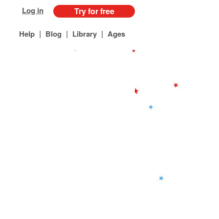
Log in
Try for free
|
|
|
Help
Blog
Library
Ages