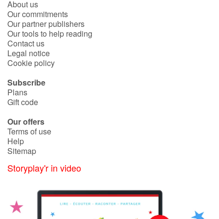
Arts, space, activities
About us
Our commitments
Our partner publishers
Documentaries
Our tools to help reading
Contact us
With the family
Legal notice
Cookie policy
Daily life and hobbies
Subscribe
Plans
At school
Gift code
Our offers
Festivals and events
Terms of use
Help
Love and friendship
Sitemap
Storyplay'r in video
Social issues
Emotions and feelings
Formats and illustrations