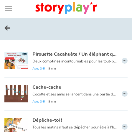
Connexion
Menu
Contenu
Recherche
Bibliothèque
Bas
de
page
Menu
➜
FR
Log in
Pirouette Cacahuète / Un éléphant qui se balançait
Try for free
…
Deux
comptines
incontournables pour les tout-petits :
Piro
Ages 3-5
- 8 min
Library
Cache-cache
Awards
…
Cocotte et ses amis se lancent dans une partie de cache-cache. Cocotte compte et part à la recherche de ses compagnons. Mais c'est sans compter les nombreuses surprises que ses amis lui réservent...
Ages 3-5
- 8 min
Home
Dépêche-toi !
Tales and classics in french
…
Tous les matins il faut se dépêcher pour être à l’heure à l’école.