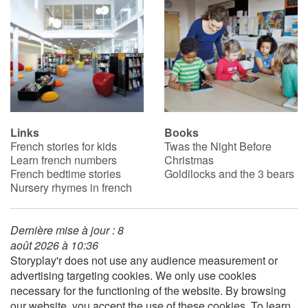
Blog
Learn french with Storyplay'r
French book lists for children
Links
Books
Reading for children
French stories for kids
Twas the Night Before
Learn french numbers
Christmas
Activities and workshops
French bedtime stories
Goldilocks and the 3 bears
Nursery rhymes in french
Dyslexia and reading disorders
Dernière mise à jour : 8
août 2026 à 10:36
Storyplay'r does not use any audience measurement or
advertising targeting cookies. We only use cookies
necessary for the functioning of the website. By browsing
our website, you accept the use of these cookies. To learn