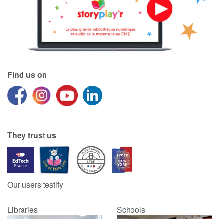
Catalogue anglais
Contraste +
Find us on
Help
Home
They trust us
Family
Schools
Our users testify
Libraries
Libraries
Schools
Videos & Tutorials