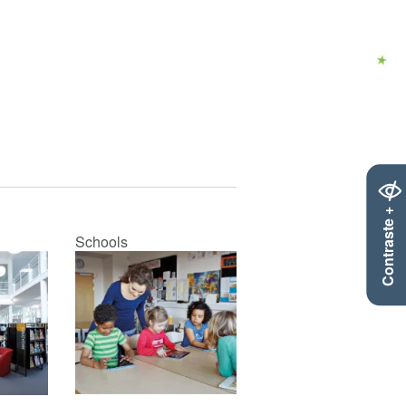
Contraste +
Schools