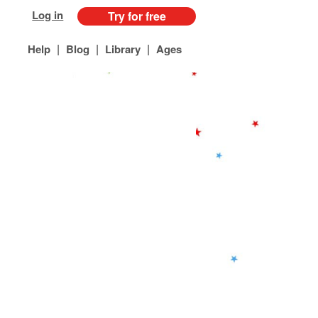
Log in
Try for free
|
|
|
Help
Blog
Library
Ages