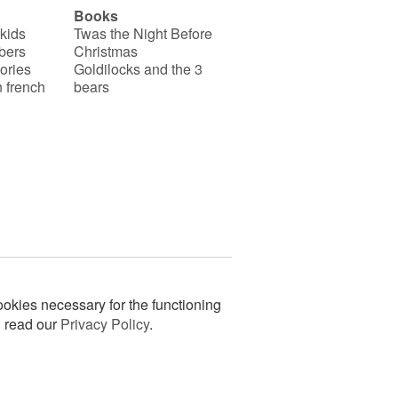
Books
 kids
Twas the Night Before
bers
Christmas
ories
Goldilocks and the 3
 french
bears
okies necessary for the functioning
n read our
Privacy Policy
.