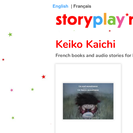
Connexion
Menu
Contenu
Recherche
Bibliothèque
Bas
English
| Français
de
page
Keiko Kaichi
French books and audio stories for 