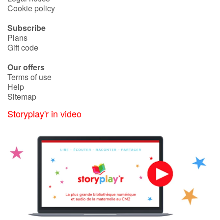
Arts, space, activities
Cookie policy
Documentaries
Subscribe
Plans
Gift code
With the family
Our offers
Daily life and hobbies
Terms of use
Help
Sitemap
At school
Storyplay'r in video
Festivals and events
Love and friendship
Social issues
Emotions and feelings
Formats and illustrations