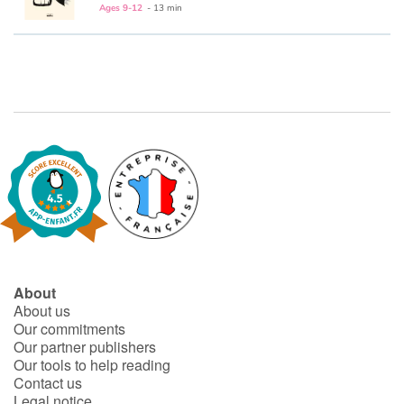
Fable, myth, literature and poetry
Ages 9-12
- 13 min
Princesses and princes, kings, queens and dragons
Ogres, monsters and witches
Heroines and Heroes
Ecology, nature, seasons
The animals
Travel, epic, investigation, adventure
About
About us
Around the world
Our commitments
Our partner publishers
Learning
Our tools to help reading
Contact us
Legal notice