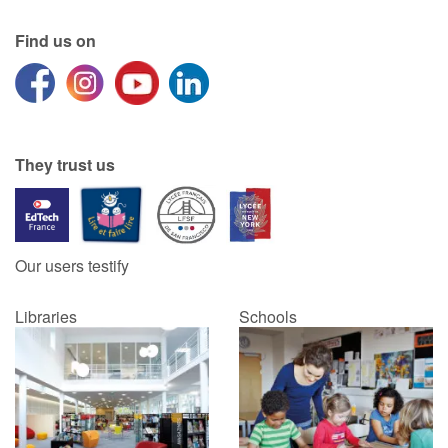
Find us on
Catalogue anglais
Contraste +
They trust us
Help
Home
Our users testify
Family
Libraries
Schools
Schools
Libraries
Videos & Tutorials