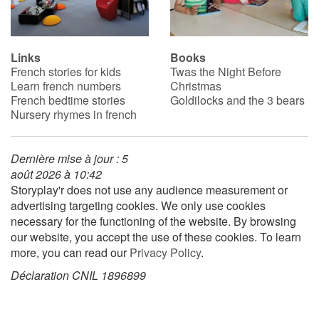
Blog
Links
Books
French stories for kids
Twas the Night Before
Learn french with Storyplay'r
Learn french numbers
Christmas
French bedtime stories
Goldilocks and the 3 bears
French book lists for children
Nursery rhymes in french
Reading for children
Dernière mise à jour : 5
août 2026 à 10:42
Activities and workshops
Storyplay'r does not use any audience measurement or
advertising targeting cookies. We only use cookies
Dyslexia and reading disorders
necessary for the functioning of the website. By browsing
our website, you accept the use of these cookies. To learn
more, you can read our
Privacy Policy
.
Déclaration CNIL 1896899