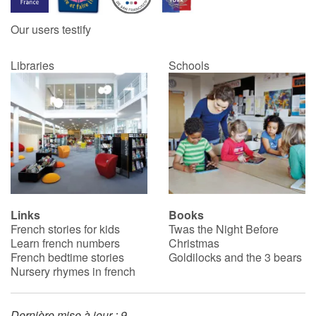
Our users testify
Catalogue anglais
Libraries
Schools
Contraste +
Help
Home
Family
Links
Books
French stories for kids
Twas the Night Before
Schools
Learn french numbers
Christmas
French bedtime stories
Goldilocks and the 3 bears
Libraries
Nursery rhymes in french
Videos & Tutorials
Dernière mise à jour : 9