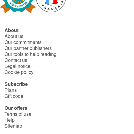
Fable, myth, literature and poetry
Princesses and princes, kings, queens and dragons
About
Ogres, monsters and witches
About us
Our commitments
Heroines and Heroes
Our partner publishers
Our tools to help reading
Contact us
Ecology, nature, seasons
Legal notice
Cookie policy
The animals
Subscribe
Plans
Travel, epic, investigation, adventure
Gift code
Around the world
Our offers
Terms of use
Help
Learning
Sitemap