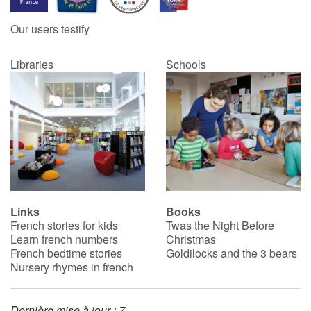
Our users testify
Catalogue anglais
Libraries
Schools
Contraste +
Help
Home
Family
Links
Books
French stories for kids
Twas the Night Before
Schools
Learn french numbers
Christmas
French bedtime stories
Goldilocks and the 3 bears
Libraries
Nursery rhymes in french
Videos & Tutorials
Dernière mise à jour : 7