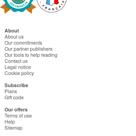
Fable, myth, literature and poetry
Princesses and princes, kings, queens and dragons
About
Ogres, monsters and witches
About us
Our commitments
Heroines and Heroes
Our partner publishers
Our tools to help reading
Contact us
Ecology, nature, seasons
Legal notice
Cookie policy
The animals
Subscribe
Plans
Travel, epic, investigation, adventure
Gift code
Around the world
Our offers
Terms of use
Help
Learning
Sitemap