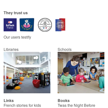
Catalogue anglais
They trust us
Contraste +
Our users testify
Help
Libraries
Schools
Home
Family
Schools
Libraries
Links
Books
Videos & Tutorials
French stories for kids
Twas the Night Before