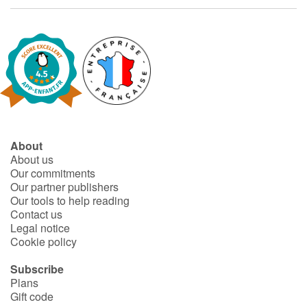
Fable, myth, literature and poetry
Princesses and princes, kings, queens and dragons
Ogres, monsters and witches
Heroines and Heroes
Ecology, nature, seasons
About
About us
Our commitments
The animals
Our partner publishers
Our tools to help reading
Travel, epic, investigation, adventure
Contact us
Legal notice
Cookie policy
Around the world
Subscribe
Learning
Plans
Gift code