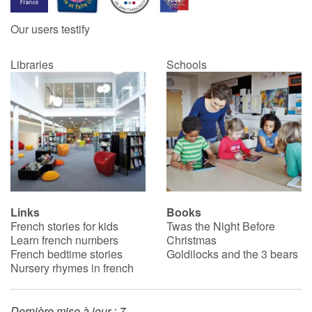
Our users testify
Catalogue anglais
Libraries
Schools
Contraste +
Help
Home
Family
Links
Books
French stories for kids
Twas the Night Before
Schools
Learn french numbers
Christmas
French bedtime stories
Goldilocks and the 3 bears
Libraries
Nursery rhymes in french
Videos & Tutorials
Dernière mise à jour : 7