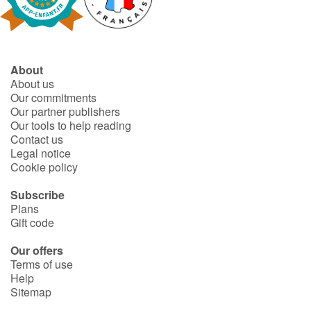
Fable, myth, literature and poetry
Princesses and princes, kings, queens and dragons
About
Ogres, monsters and witches
About us
Our commitments
Heroines and Heroes
Our partner publishers
Our tools to help reading
Contact us
Ecology, nature, seasons
Legal notice
Cookie policy
The animals
Subscribe
Plans
Travel, epic, investigation, adventure
Gift code
Around the world
Our offers
Terms of use
Help
Learning
Sitemap