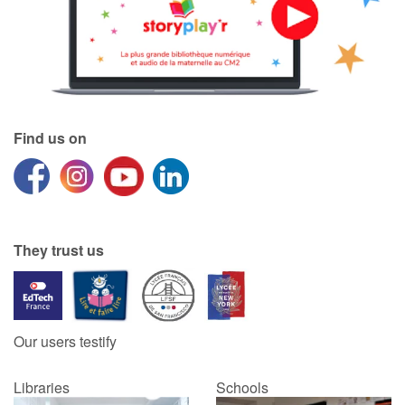
Catalogue anglais
Contraste +
Find us on
Help
Home
They trust us
Family
Schools
Our users testify
Libraries
Libraries
Schools
Videos & Tutorials