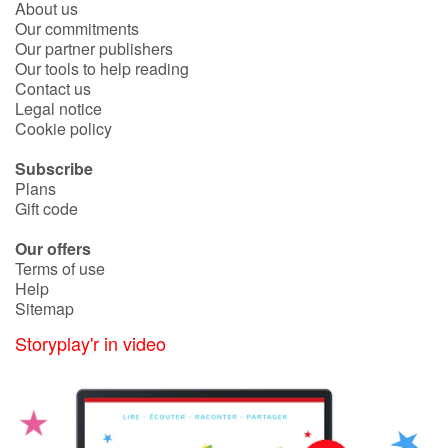
Arts, space, activities
About us
Our commitments
Our partner publishers
Documentaries
Our tools to help reading
Contact us
With the family
Legal notice
Cookie policy
Daily life and hobbies
Subscribe
Plans
At school
Gift code
Our offers
Festivals and events
Terms of use
Help
Love and friendship
Sitemap
Storyplay'r in video
Social issues
Emotions and feelings
Formats and illustrations