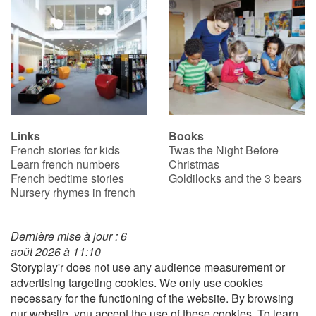
Blog
Learn french with Storyplay'r
French book lists for children
Links
Books
Reading for children
French stories for kids
Twas the Night Before
Learn french numbers
Christmas
Activities and workshops
French bedtime stories
Goldilocks and the 3 bears
Nursery rhymes in french
Dyslexia and reading disorders
Dernière mise à jour : 6
août 2026 à 11:10
Storyplay'r does not use any audience measurement or
advertising targeting cookies. We only use cookies
necessary for the functioning of the website. By browsing
our website, you accept the use of these cookies. To learn