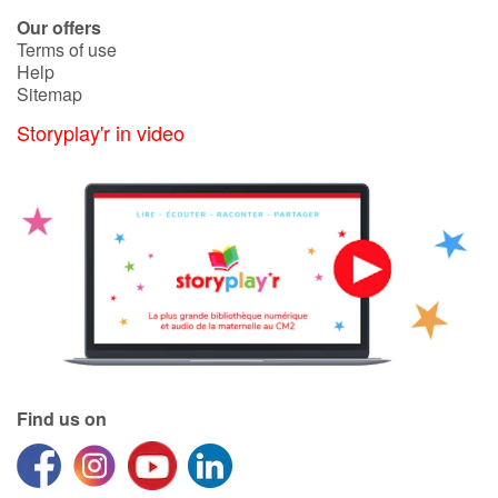
Arts, space, activities
Our offers
Terms of use
Documentaries
Help
Sitemap
With the family
Storyplay'r in video
Daily life and hobbies
At school
Festivals and events
Love and friendship
Social issues
Find us on
Emotions and feelings
Formats and illustrations