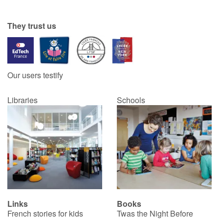
Catalogue anglais
They trust us
Contraste +
Our users testify
Help
Libraries
Schools
Home
Family
Schools
Libraries
Links
Books
Videos & Tutorials
French stories for kids
Twas the Night Before