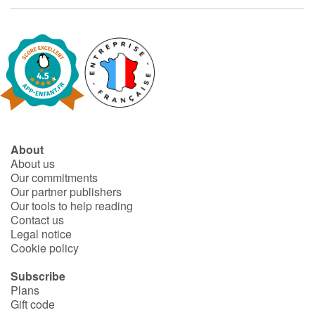
Fable, myth, literature and poetry
Princesses and princes, kings, queens and dragons
Ogres, monsters and witches
Heroines and Heroes
Ecology, nature, seasons
About
About us
Our commitments
The animals
Our partner publishers
Our tools to help reading
Travel, epic, investigation, adventure
Contact us
Legal notice
Cookie policy
Around the world
Subscribe
Learning
Plans
Gift code