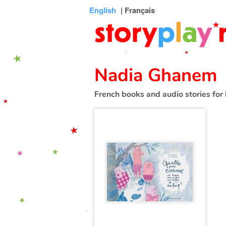
Connexion
Menu
Contenu
Recherche
Bibliothèque
Bas
English
| Français
de
page
Nadia Ghanem
French books and audio stories for 