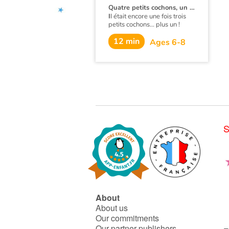
Quatre petits cochons, un lapin, une vache, un castor et… un loup !
I
l était encore une fois trois
petits cochons… plus un !
Détournement de conte en
12 min
Ages 6-8
perspective.
F
ort habilement, Nadia
Ghanem aborde, avec cette
fable animalière d’apparence
légère et futile, les notions de
superstition, de préjugé, et
d’entraide. Plus
prosaïquement, elle
questionne aussi notre
empreinte écologique et
S
défend subtilement les
avantages des constructions
intégrées dans leur
environnement.
Tour de force d’un nouvel
auteur prometteur, elle
parvient à n’être à aucun
moment moralisatrice, ni
About
démonstrative
About us
Our commitments
Our partner publishers