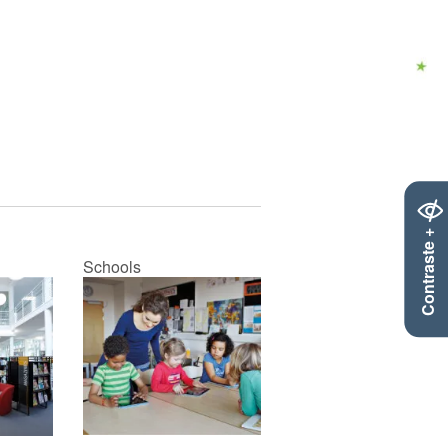
Contraste +
Schools