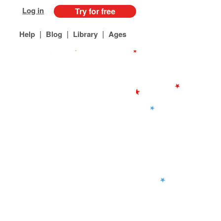
Log in
Try for free
|
|
|
Help
Blog
Library
Ages