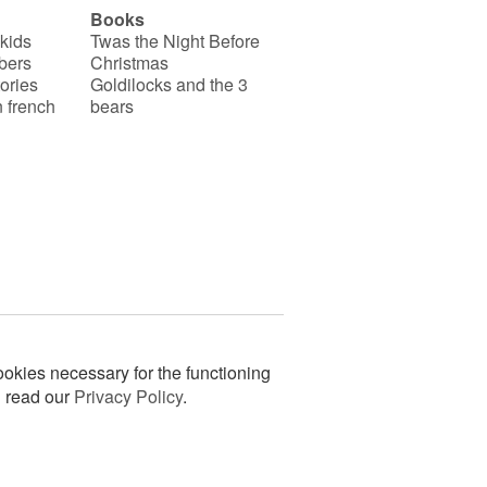
Books
 kids
Twas the Night Before
bers
Christmas
ories
Goldilocks and the 3
 french
bears
okies necessary for the functioning
n read our
Privacy Policy
.