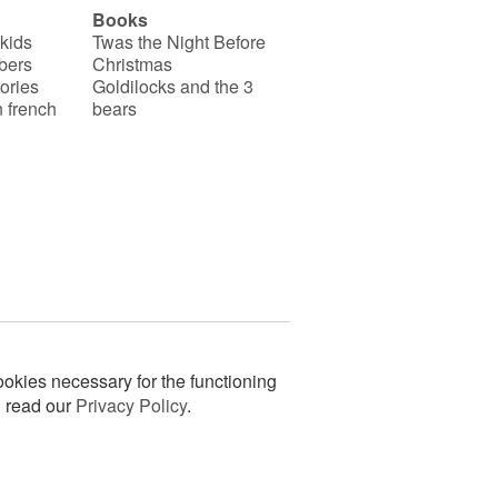
Books
 kids
Twas the Night Before
bers
Christmas
ories
Goldilocks and the 3
 french
bears
okies necessary for the functioning
n read our
Privacy Policy
.