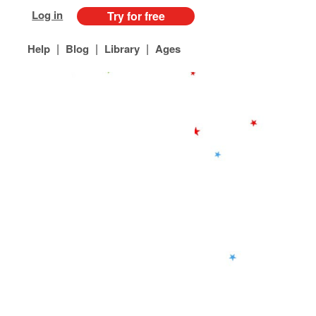
Log in
Try for free
|
|
|
Help
Blog
Library
Ages