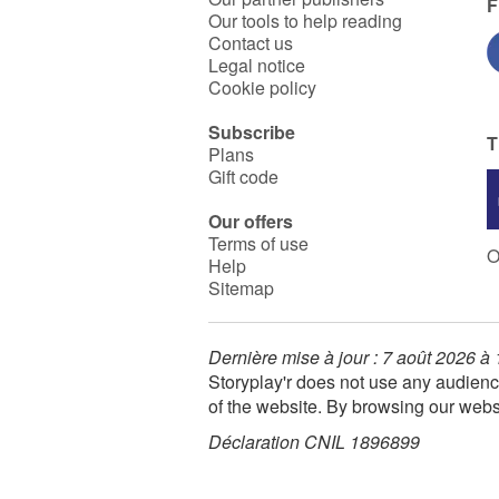
la précision du trait au stylo
F
Our tools to help reading
bille dans les dessins de
Carole Chaix accentuent la
Contact us
force avec laquelle l’enfant se
Legal notice
projette dans des situations
Cookie policy
qui ont pour lui autant de
réalité que le monde
environnant.
Subscribe
T
Plans
Gift code
Our offers
Terms of use
O
Help
Sitemap
Dernière mise à jour : 7 août 2026 à
Storyplay'r does not use any audienc
of the website. By browsing our webs
Déclaration CNIL 1896899