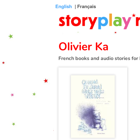
Connexion
Menu
Contenu
Recherche
Bibliothèque
Bas
English
| Français
de
page
Olivier Ka
French books and audio stories for 