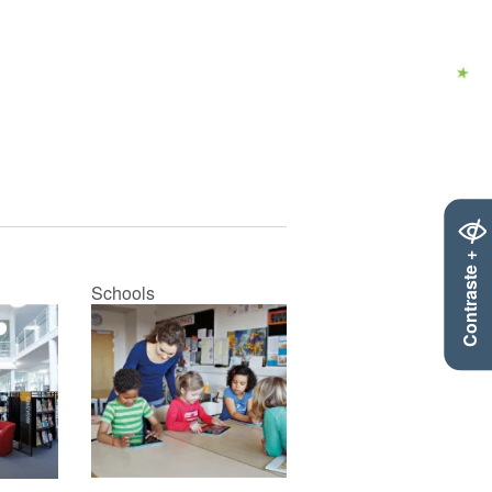
Contraste +
Schools